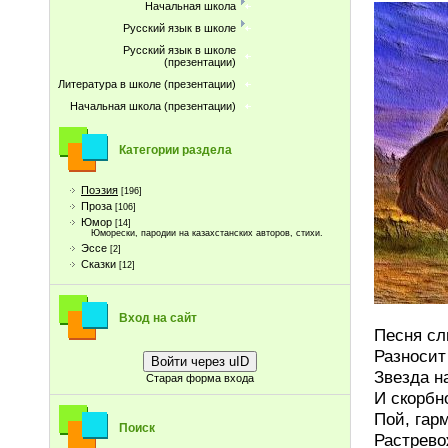
Начальная школа
Русский язык в школе
Русский язык в школе
(презентации)
Литература в школе (презентации)
Начальная школа (презентации)
Категории раздела
Поэзия
[196]
Проза
[106]
Юмор
[14]
Юморески, пародии на казахстанских авторов, стихи.
Эссе
[2]
Сказки
[12]
Вход на сайт
Песня сл
Разносит
Войти через uID
Звезда н
Старая форма входа
И скорбн
Пой, гар
Поиск
Растрево