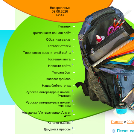
Воскресенье
09.08.2026
14:33
Главная
Приглашаем на наш сайт
Обратная связь
Каталог статей
Творчество посетителей сайта
Гостевая книга
Новости сайта
Фотоальбом
Каталог файлов
Наша библиотечка
Русская литература в школе.
Учителя
Русская литература в школе.
Ученики
Альманах "Литературная Алма-
Ата"
Главная
»
2020
Каталог сайтов
Дайджест прессы
Песня с