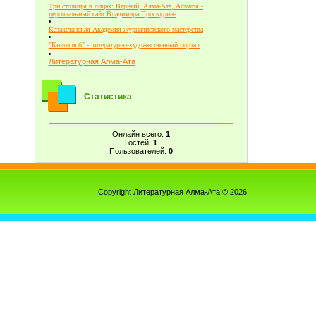
Три столицы в лицах: Верный, Алма-Ата, Алматы -
персональный сайт Владимира Проскурина
Казахстанская Академия журналистского мастерства
"Книголюб" - литературно-художественный портал
Литературная Алма-Ата
Статистика
Онлайн всего:
1
Гостей:
1
Пользователей:
0
Copyright Литературная Алма-Ата © 2026