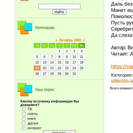
Даль без
Манит е
Помолюсь
Пусть ру
Календарь
Серебрит
Да слеза
«
Октябрь 2020
»
Пн
Вт
Ср
Чт
Пт
Сб
Вс
Автор: В
1
2
3
4
Читает: 
5
6
7
8
9
10
11
12
13
14
15
16
17
18
https://
19
20
21
22
23
24
25
26
27
28
29
30
31
Категория
:
шмыдко
,
ш
Всего коммент
Наш опрос
Какому источнику информации Вы
доверяете?
ТВ
газеты
книги
друзья
интернет