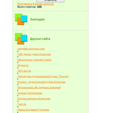
Результаты
|
Архив опросов
Всего ответов:
435
Закладки
Друзья сайта
Академия сказочных наук
Сайт детских домов Казахстана
Школа-портал учителей Алматы
Педагог.kz
ТЮЗ им.Сац
Литературно-художественный журнал "Простор"
Коллеги - педагогический журнал Казахстана
Персональный сайт Людмилы Енисеевой
Великая Отечественная
История комсомола Казахстана
Театр.kz
Памяти Владимира Гундарева