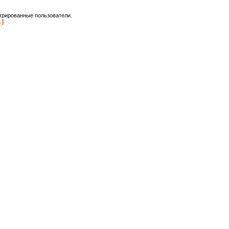
трированные пользователи.
д
]