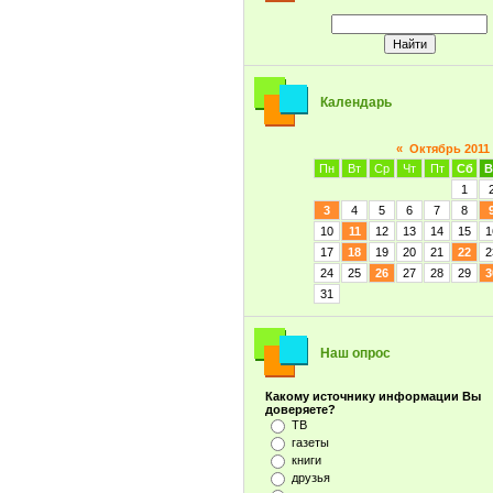
Календарь
«
Октябрь 2011
Пн
Вт
Ср
Чт
Пт
Сб
В
1
3
4
5
6
7
8
10
11
12
13
14
15
1
17
18
19
20
21
22
2
24
25
26
27
28
29
3
31
Наш опрос
Какому источнику информации Вы
доверяете?
ТВ
газеты
книги
друзья