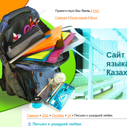
Приветствую Вас
Гость
|
RSS
Главная
|
Регистрация
|
Вход
Сайт
язык
Каза
Главная
»
2011
»
Октябрь
»
18
» Письмо к ушедшей любви.
Письмо к ушедшей любви.