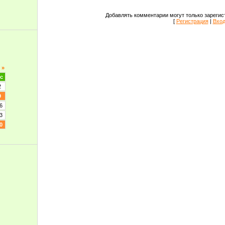
Добавлять комментарии могут только зарегис
[
Регистрация
|
Вхо
»
с
2
9
6
3
0