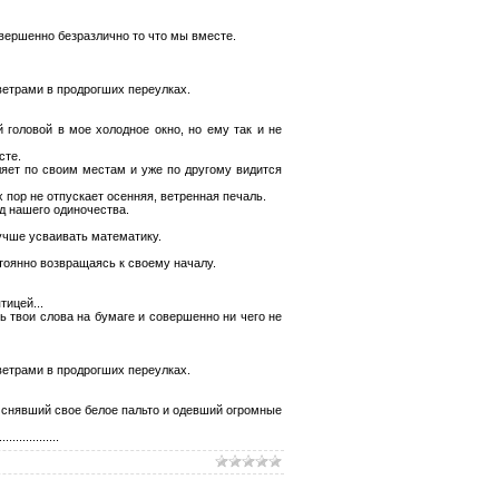
овершенно безразлично то что мы вместе.
ветрами в продрогших переулках.
 головой в мое холодное окно, но ему так и не
сте.
ляет по своим местам и уже по другому видится
 пор не отпускает осенняя, ветренная печаль.
д нашего одиночества.
лучше усваивать математику.
стоянно возвращаясь к своему началу.
тицей...
ь твои слова на бумаге и совершенно ни чего не
ветрами в продрогших переулках.
р снявший свое белое пальто и одевший огромные
............