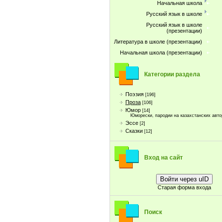
Начальная школа
Русский язык в школе
Русский язык в школе
(презентации)
Литература в школе (презентации)
Начальная школа (презентации)
Категории раздела
Поэзия
[196]
Проза
[106]
Юмор
[14]
Юморески, пародии на казахстанских авто
Эссе
[2]
Сказки
[12]
Вход на сайт
Войти через uID
Старая форма входа
Поиск