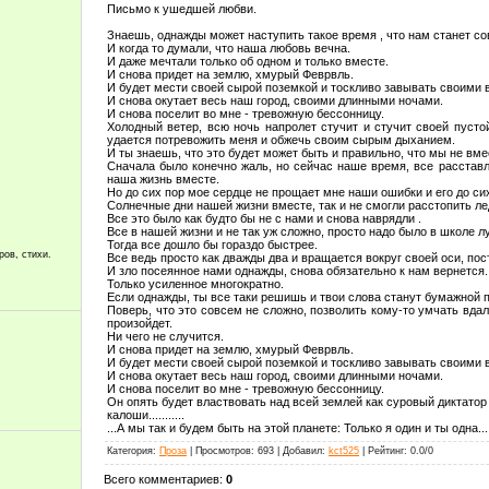
Письмо к ушедшей любви.
Знаешь, однажды может наступить такое время , что нам станет с
И когда то думали, что наша любовь вечна.
И даже мечтали только об одном и только вместе.
И снова придет на землю, хмурый Феврвль.
И будет мести своей сырой поземкой и тоскливо завывать своими 
И снова окутает весь наш город, своими длинными ночами.
И снова поселит во мне - тревожную бессонницу.
Холодный ветер, всю ночь напролет стучит и стучит своей пустой
удается потревожить меня и обжечь своим сырым дыханием.
И ты знаешь, что это будет может быть и правильно, что мы не вме
Сначала было конечно жаль, но сейчас наше время, все расстав
наша жизнь вместе.
Но до сих пор мое сердце не прощает мне наши ошибки и его до сих
Солнечные дни нашей жизни вместе, так и не смогли расстопить ле
Все это было как будто бы не с нами и снова наврядли .
Все в нашей жизни и не так уж сложно, просто надо было в школе 
Тогда все дошло бы гораздо быстрее.
ров, стихи.
Все ведь просто как дважды два и вращается вокруг своей оси, по
И зло посеянное нами однажды, снова обязательно к нам вернется.
Только усиленное многократно.
Если однажды, ты все таки решишь и твои слова станут бумажной п
Поверь, что это совсем не сложно, позволить кому-то умчать вдал
произойдет.
Ни чего не случится.
И снова придет на землю, хмурый Феврвль.
И будет мести своей сырой поземкой и тоскливо завывать своими 
И снова окутает весь наш город, своими длинными ночами.
И снова поселит во мне - тревожную бессонницу.
Он опять будет властвовать над всей землей как суровый диктато
калоши...........
...А мы так и будем быть на этой планете: Только я один и ты одна.........
Категория
:
Проза
|
Просмотров
:
693
|
Добавил
:
kct525
|
Рейтинг
:
0.0
/
0
Всего комментариев
:
0