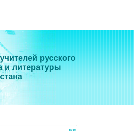
 учителей русского
а и литературы
хстана
16:49