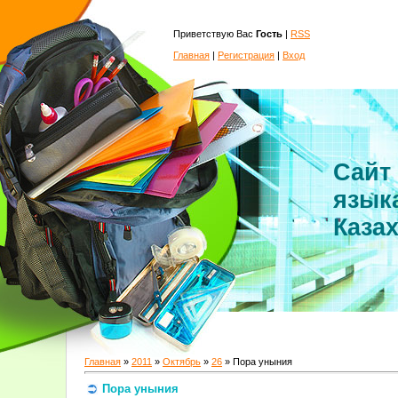
Приветствую Вас
Гость
|
RSS
Главная
|
Регистрация
|
Вход
Сайт
язык
Каза
Главная
»
2011
»
Октябрь
»
26
» Пора уныния
Пора уныния