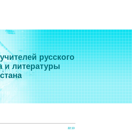
 учителей русского
а и литературы
хстана
22:13