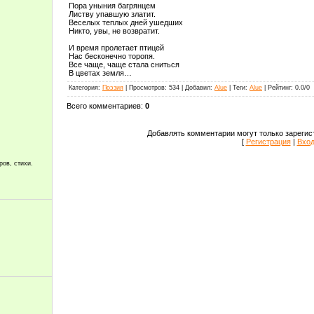
Пора уныния багрянцем
Листву упавшую златит.
Веселых теплых дней ушедших
Никто, увы, не возвратит.
И время пролетает птицей
Нас бесконечно торопя.
Все чаще, чаще стала сниться
В цветах земля…
Категория
:
Поэзия
|
Просмотров
:
534
|
Добавил
:
Alue
|
Теги
:
Alue
|
Рейтинг
:
0.0
/
0
Всего комментариев
:
0
Добавлять комментарии могут только зарегис
[
Регистрация
|
Вхо
ров, стихи.