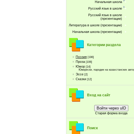
Начальная школа
Русский язык в школе
Русский язык в школе
(презентации)
Литература в школе (презентации)
Начальная школа (презентации)
Категории раздела
Поэзия
[196]
Проза
[106]
Юмор
[14]
Юморески, пародии на казахстанских авто
Эссе
[2]
Сказки
[12]
Вход на сайт
Войти через uID
Старая форма входа
Поиск