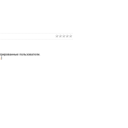
трированные пользователи.
д
]