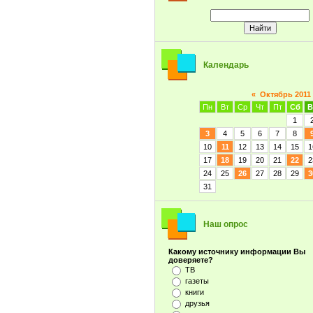
Календарь
«
Октябрь 2011
Пн
Вт
Ср
Чт
Пт
Сб
В
1
3
4
5
6
7
8
10
11
12
13
14
15
1
17
18
19
20
21
22
2
24
25
26
27
28
29
3
31
Наш опрос
Какому источнику информации Вы
доверяете?
ТВ
газеты
книги
друзья