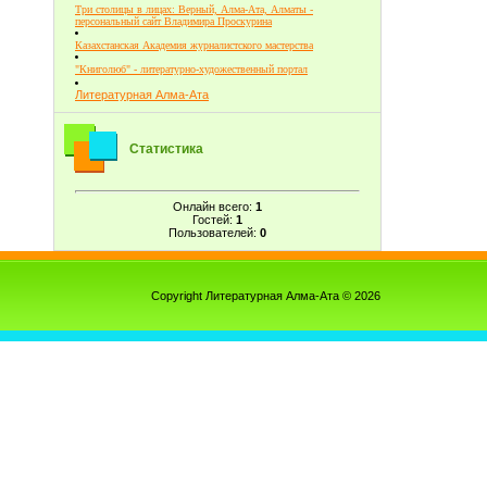
Три столицы в лицах: Верный, Алма-Ата, Алматы -
персональный сайт Владимира Проскурина
Казахстанская Академия журналистского мастерства
"Книголюб" - литературно-художественный портал
Литературная Алма-Ата
Статистика
Онлайн всего:
1
Гостей:
1
Пользователей:
0
Copyright Литературная Алма-Ата © 2026