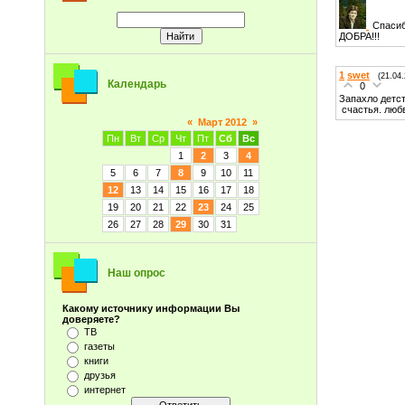
Спасиб
ДОБРА!!!
1
swet
(21.04
Календарь
0
Запахло детс
счастья. любв
«
Март 2012
»
Пн
Вт
Ср
Чт
Пт
Сб
Вс
1
2
3
4
5
6
7
8
9
10
11
12
13
14
15
16
17
18
19
20
21
22
23
24
25
26
27
28
29
30
31
Наш опрос
Какому источнику информации Вы
доверяете?
ТВ
газеты
книги
друзья
интернет