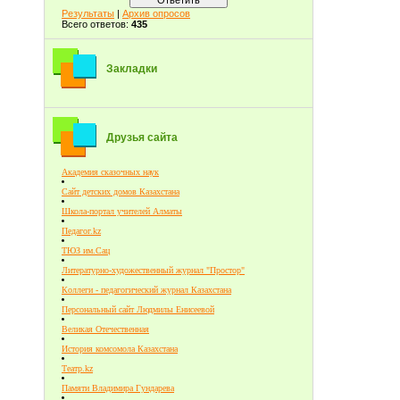
Результаты
|
Архив опросов
Всего ответов:
435
Закладки
Друзья сайта
Академия сказочных наук
Сайт детских домов Казахстана
Школа-портал учителей Алматы
Педагог.kz
ТЮЗ им.Сац
Литературно-художественный журнал "Простор"
Коллеги - педагогический журнал Казахстана
Персональный сайт Людмилы Енисеевой
Великая Отечественная
История комсомола Казахстана
Театр.kz
Памяти Владимира Гундарева