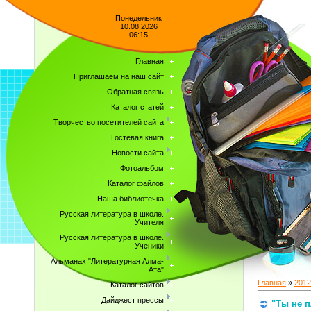
Понедельник
10.08.2026
06:15
Главная
Приглашаем на наш сайт
Обратная связь
Каталог статей
Творчество посетителей сайта
Гостевая книга
Новости сайта
Фотоальбом
Каталог файлов
Наша библиотечка
Русская литература в школе.
Учителя
Русская литература в школе.
Ученики
Альманах "Литературная Алма-
Ата"
Главная
»
2012
Каталог сайтов
Дайджест прессы
"Ты не п