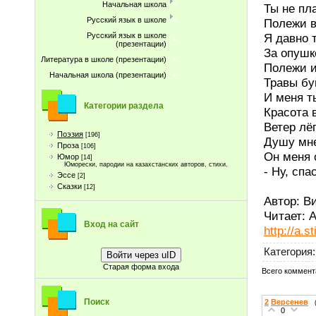
Начальная школа
Ты не пл
Русский язык в школе
Полежи в
Я давно 
Русский язык в школе
(презентации)
За опушк
Литература в школе (презентации)
Полежи и
Начальная школа (презентации)
Травы бу
И меня ты
Категории раздела
Красота в
Ветер лё
Поэзия
[196]
Душу мне
Проза
[106]
Он меня 
Юмор
[14]
Юморески, пародии на казахстанских авторов, стихи.
- Ну, спа
Эссе
[2]
Сказки
[12]
Автор: В
Читает: 
Вход на сайт
http://a.s
Категория
:
Войти через uID
Старая форма входа
Всего коммент
Поиск
2
Версенев
0