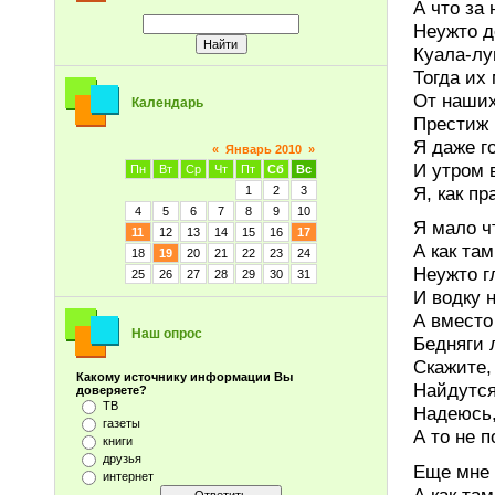
А что за
Неужто д
Куала-лу
Тогда их
От наших
Календарь
Престиж 
Я даже г
«
Январь 2010
»
И утром 
Пн
Вт
Ср
Чт
Пт
Сб
Вс
Я, как пр
1
2
3
4
5
6
7
8
9
10
Я мало ч
11
12
13
14
15
16
17
А как та
18
19
20
21
22
23
24
Неужто г
25
26
27
28
29
30
31
И водку 
А вместо
Наш опрос
Бедняги 
Скажите,
Какому источнику информации Вы
Найдутся
доверяете?
ТВ
Надеюсь,
газеты
А то не п
книги
друзья
Еще мне 
интернет
А как та