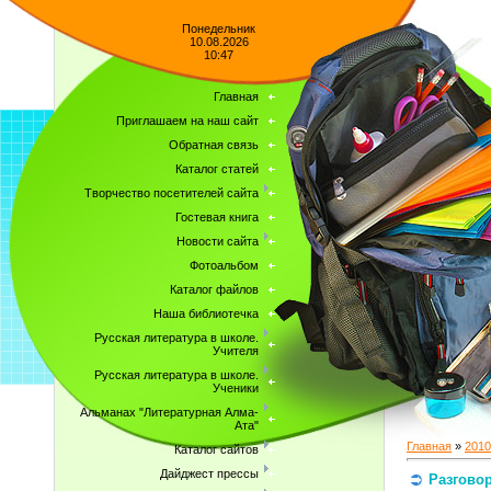
Понедельник
10.08.2026
10:47
Главная
Приглашаем на наш сайт
Обратная связь
Каталог статей
Творчество посетителей сайта
Гостевая книга
Новости сайта
Фотоальбом
Каталог файлов
Наша библиотечка
Русская литература в школе.
Учителя
Русская литература в школе.
Ученики
Альманах "Литературная Алма-
Ата"
Главная
»
2010
Каталог сайтов
Дайджест прессы
Разговор