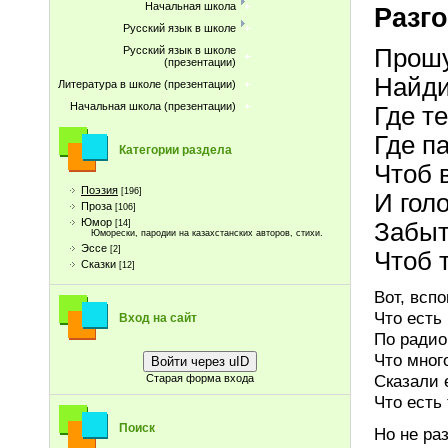
Начальная школа
Разго
Русский язык в школе
Русский язык в школе
Прошу
(презентации)
Найди
Литература в школе (презентации)
Начальная школа (презентации)
Где т
Где п
Категории раздела
Чтоб 
Поэзия
[196]
И гол
Проза
[106]
Юмор
[14]
Забыт
Юморески, пародии на казахстанских авторов, стихи.
Эссе
[2]
Чтоб 
Сказки
[12]
Вот, всп
Что есть 
Вход на сайт
По радио,
Что мног
Войти через uID
Сказали 
Старая форма входа
Что есть
Поиск
Но не ра