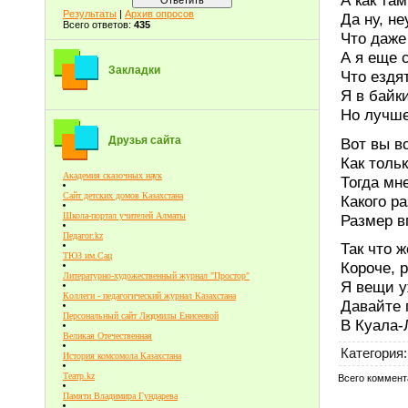
Результаты
|
Архив опросов
Да ну, не
Всего ответов:
435
Что даже
А я еще 
Закладки
Что ездя
Я в байки
Но лучше
Друзья сайта
Вот вы в
Как толь
Академия сказочных наук
Тогда мн
Сайт детских домов Казахстана
Какого р
Школа-портал учителей Алматы
Размер в
Педагог.kz
Так что 
ТЮЗ им.Сац
Короче, 
Литературно-художественный журнал "Простор"
Я вещи у
Коллеги - педагогический журнал Казахстана
Давайте 
Персональный сайт Людмилы Енисеевой
В Куала-
Великая Отечественная
Категория
:
История комсомола Казахстана
Театр.kz
Всего коммент
Памяти Владимира Гундарева