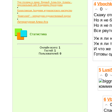
Три столицы в лицах: Верный, Алма-Ата, Алматы -
4
Vbochk
персональный сайт Владимира Проскурина
0
Казахстанская Академия журналистского мастерства
Скажу от
"Книголюб" - литературно-художественный портал
Но я не 
Литературная Алма-Ата
Но я не 
Все рвут
Статистика
Уж я ли н
Уж я ли 
Онлайн всего:
1
И что же
Гостей:
1
Готовы о
Пользователей:
0
5
Lusi
0
комме
6
Vb
Cпа