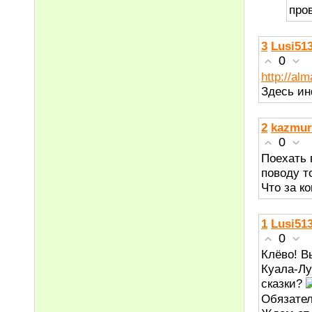
про
3
Lusi51
0
http://alm
Здесь ин
2
kazmur
0
Поехать 
поводу т
Что за ко
1
Lusi51
0
Клёво! В
Куала-Лу
сказки?
Обязател