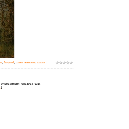
ип
,
Водяной
,
стихи
,
шамонин
,
сказки
|
трированные пользователи.
д
]