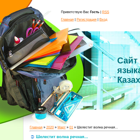
Приветствую Вас
Гость
|
RSS
Главная
|
Регистрация
|
Вход
Сайт
язык
Каза
Главная
»
2020
»
Март
»
01
» Шелестит волна речная...
Шелестит волна речная...