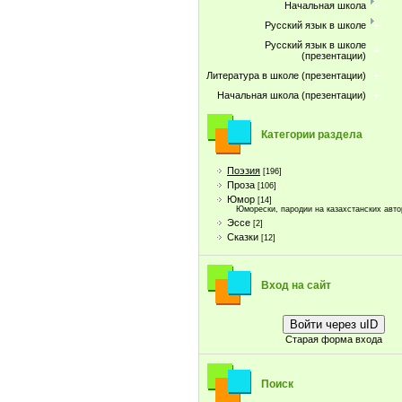
Начальная школа
Русский язык в школе
Русский язык в школе
(презентации)
Литература в школе (презентации)
Начальная школа (презентации)
Категории раздела
Поэзия
[196]
Проза
[106]
Юмор
[14]
Юморески, пародии на казахстанских авто
Эссе
[2]
Сказки
[12]
Вход на сайт
Войти через uID
Старая форма входа
Поиск