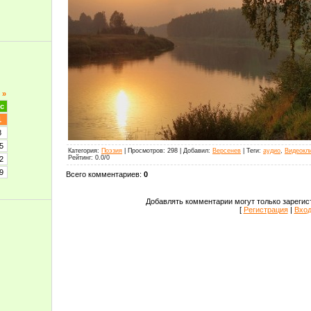
»
с
1
8
5
Категория
:
Поэзия
|
Просмотров
:
298
|
Добавил
:
Версенев
|
Теги
:
аудио
,
Видеокл
Рейтинг
:
0.0
/
0
2
9
Всего комментариев
:
0
Добавлять комментарии могут только зарегис
[
Регистрация
|
Вхо