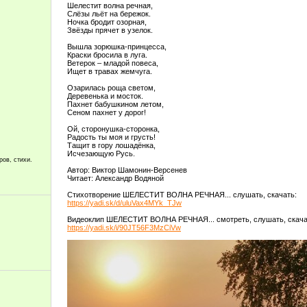
Шелестит волна речная,
Слёзы льёт на бережок.
Ночка бродит озорная,
Звёзды прячет в узелок.
Вышла зорюшка-принцесса,
Краски бросила в луга.
Ветерок – младой повеса,
Ищет в травах жемчуга.
Озарилась роща светом,
Деревенька и мосток.
Пахнет бабушкином летом,
Сеном пахнет у дорог!
Ой, сторонушка-сторонка,
Радость ты моя и грусть!
Тащит в гору лошадёнка,
Исчезающую Русь.
ров, стихи.
Автор: Виктор Шамонин-Версенев
Читает: Александр Водяной
Стихотворение ШЕЛЕСТИТ ВОЛНА РЕЧНАЯ... слушать, скачать:
https://yadi.sk/d/uluVax4MYk_TJw
Видеоклип ШЕЛЕСТИТ ВОЛНА РЕЧНАЯ... смотреть, слушать, скача
https://yadi.sk/i/90JT56F3MzCiVw