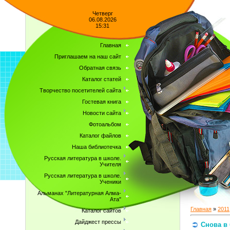
Четверг
06.08.2026
15:31
Главная
Приглашаем на наш сайт
Обратная связь
Каталог статей
Творчество посетителей сайта
Гостевая книга
Новости сайта
Фотоальбом
Каталог файлов
Наша библиотечка
Русская литература в школе.
Учителя
Русская литература в школе.
Ученики
Альманах "Литературная Алма-
Ата"
Главная
»
2011
Каталог сайтов
Дайджест прессы
Снова в