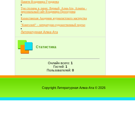
Памяти Владимира Гундарева
Три столицы в лицах: Верный, Алма-Ата, Алматы -
персональный сайт Владимира Проскурина
Казахстанская Академия журналистского мастерства
"Книголюб" - литературно-художественный портал
Литературная Алма-Ата
Статистика
Онлайн всего:
1
Гостей:
1
Пользователей:
0
Copyright Литературная Алма-Ата © 2026