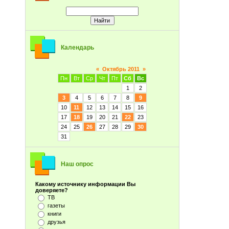
Календарь
«
Октябрь 2011
»
Пн
Вт
Ср
Чт
Пт
Сб
Вс
1
2
3
4
5
6
7
8
9
10
11
12
13
14
15
16
17
18
19
20
21
22
23
24
25
26
27
28
29
30
31
Наш опрос
Какому источнику информации Вы
доверяете?
ТВ
газеты
книги
друзья