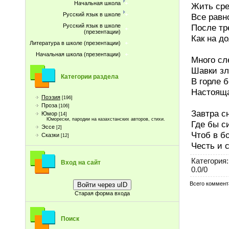
Начальная школа
Жить сре
Русский язык в школе
Все равн
После тр
Русский язык в школе
(презентации)
Как на д
Литература в школе (презентации)
Начальная школа (презентации)
Много сл
Шавки зл
Категории раздела
В горле б
Настояща
Поэзия
[196]
Проза
[106]
Завтра сн
Юмор
[14]
Юморески, пародии на казахстанских авторов, стихи.
Где бы с
Эссе
[2]
Чтоб в б
Сказки
[12]
Честь и 
Категория
:
Вход на сайт
0.0
/
0
Всего коммент
Войти через uID
Старая форма входа
Поиск