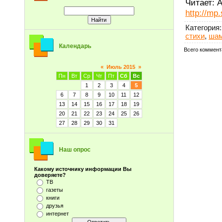
Читает: 
http://mp.
Категория
:
стихи
,
шам
Календарь
Всего коммент
«
Июль 2015
»
Пн
Вт
Ср
Чт
Пт
Сб
Вс
1
2
3
4
5
6
7
8
9
10
11
12
13
14
15
16
17
18
19
20
21
22
23
24
25
26
27
28
29
30
31
Наш опрос
Какому источнику информации Вы
доверяете?
ТВ
газеты
книги
друзья
интернет