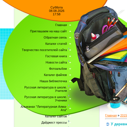
Суббота
08.08.2026
17:58
Главная
Приглашаем на наш сайт
Обратная связь
Каталог статей
Творчество посетителей сайта
Гостевая книга
Новости сайта
Фотоальбом
Каталог файлов
Наша библиотечка
Русская литература в школе.
Учителя
Русская литература в школе.
Ученики
Альманах "Литературная Алма-
Ата"
Главная
»
2015
Каталог сайтов
Дайджест прессы
У дерев