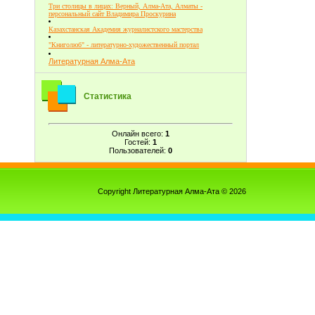
Три столицы в лицах: Верный, Алма-Ата, Алматы -
персональный сайт Владимира Проскурина
Казахстанская Академия журналистского мастерства
"Книголюб" - литературно-художественный портал
Литературная Алма-Ата
Статистика
Онлайн всего:
1
Гостей:
1
Пользователей:
0
Copyright Литературная Алма-Ата © 2026