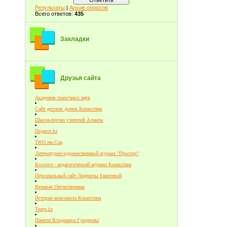
Результаты
|
Архив опросов
Всего ответов:
435
Закладки
Друзья сайта
Академия сказочных наук
Сайт детских домов Казахстана
Школа-портал учителей Алматы
Педагог.kz
ТЮЗ им.Сац
Литературно-художественный журнал "Простор"
Коллеги - педагогический журнал Казахстана
Персональный сайт Людмилы Енисеевой
Великая Отечественная
История комсомола Казахстана
Театр.kz
Памяти Владимира Гундарева