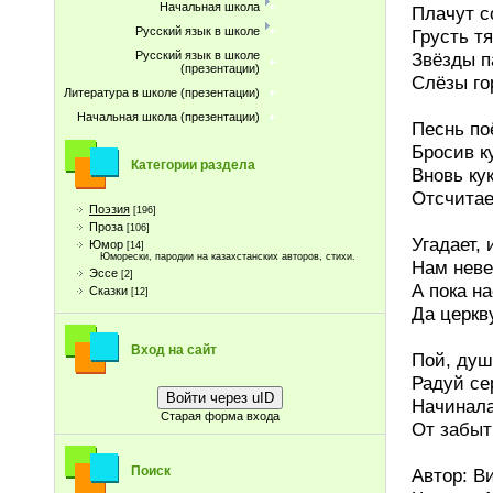
Начальная школа
Плачут с
Русский язык в школе
Грусть тя
Звёзды п
Русский язык в школе
(презентации)
Слёзы го
Литература в школе (презентации)
Начальная школа (презентации)
Песнь по
Бросив к
Категории раздела
Вновь ку
Отсчитае
Поэзия
[196]
Проза
[106]
Угадает,
Юмор
[14]
Юморески, пародии на казахстанских авторов, стихи.
Нам неве
Эссе
[2]
А пока н
Сказки
[12]
Да церкв
Вход на сайт
Пой, душ
Радуй се
Войти через uID
Начинала
Старая форма входа
От забыт
Поиск
Автор: В