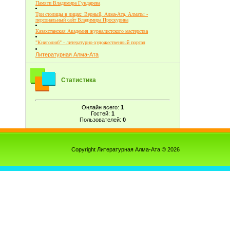
Памяти Владимира Гундарева
Три столицы в лицах: Верный, Алма-Ата, Алматы -
персональный сайт Владимира Проскурина
Казахстанская Академия журналистского мастерства
"Книголюб" - литературно-художественный портал
Литературная Алма-Ата
Статистика
Онлайн всего:
1
Гостей:
1
Пользователей:
0
Copyright Литературная Алма-Ата © 2026