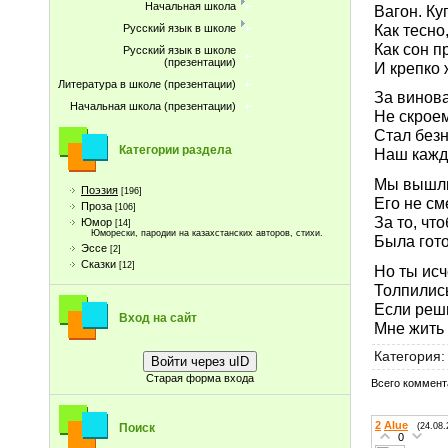
Начальная школа
Вагон. Ку
Как тесно
Русский язык в школе
Как сон 
Русский язык в школе
(презентации)
И крепко 
Литература в школе (презентации)
За винов
Начальная школа (презентации)
Не скроем
Стал без
Категории раздела
Наш кажд
Мы вышли
Поэзия
[196]
Его не см
Проза
[106]
За то, чт
Юмор
[14]
Юморески, пародии на казахстанских авторов, стихи.
Была гото
Эссе
[2]
Сказки
[12]
Но ты исч
Толпились
Если реши
Вход на сайт
Мне жить 
Категория
:
Войти через uID
Старая форма входа
Всего коммент
2
Alue
(24.08.
Поиск
0