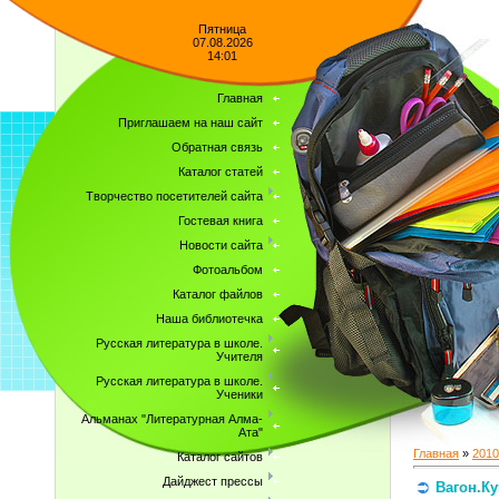
Пятница
07.08.2026
14:01
Главная
Приглашаем на наш сайт
Обратная связь
Каталог статей
Творчество посетителей сайта
Гостевая книга
Новости сайта
Фотоальбом
Каталог файлов
Наша библиотечка
Русская литература в школе.
Учителя
Русская литература в школе.
Ученики
Альманах "Литературная Алма-
Ата"
Главная
»
2010
Каталог сайтов
Дайджест прессы
Вагон.Ку