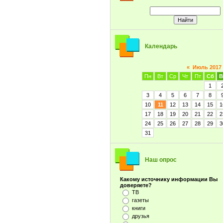
Календарь
«
Июль 2017
Пн
Вт
Ср
Чт
Пт
Сб
В
1
3
4
5
6
7
8
10
11
12
13
14
15
1
17
18
19
20
21
22
2
24
25
26
27
28
29
3
31
Наш опрос
Какому источнику информации Вы
доверяете?
ТВ
газеты
книги
друзья