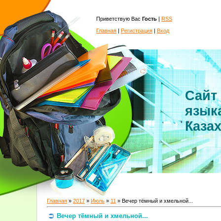
Приветствую Вас
Гость
|
RSS
Главная
|
Регистрация
|
Вход
Сайт
язык
Каза
Главная
»
2017
»
Июль
»
11
» Вечер тёмный и хмельной...
Вечер тёмный и хмельной...