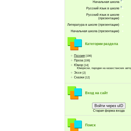
Начальная школа
Русский язык в школе
Русский язык в школе
(презентации)
Литература в школе (презентации)
Начальная школа (презентации)
Категории раздела
Поэзия
[196]
Проза
[106]
Юмор
[14]
Юморески, пародии на казахстанских авто
Эссе
[2]
Сказки
[12]
Вход на сайт
Войти через uID
Старая форма входа
Поиск