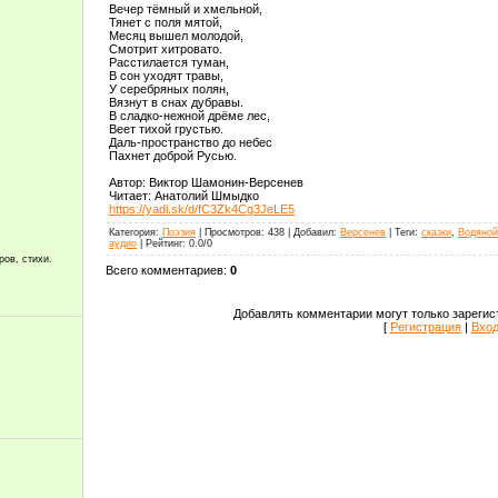
Вечер тёмный и хмельной,
Тянет с поля мятой,
Месяц вышел молодой,
Смотрит хитровато.
Расстилается туман,
В сон уходят травы,
У серебряных полян,
Вязнут в снах дубравы.
В сладко-нежной дрёме лес,
Веет тихой грустью.
Даль-пространство до небес
Пахнет доброй Русью.
Автор: Виктор Шамонин-Версенев
Читает: Анатолий Шмыдко
https://yadi.sk/d/fC3Zk4Cg3JeLE5
Категория
:
Поэзия
|
Просмотров
:
438
|
Добавил
:
Версенев
|
Теги
:
сказки
,
Водяной
аудио
|
Рейтинг
:
0.0
/
0
ров, стихи.
Всего комментариев
:
0
Добавлять комментарии могут только зарегис
[
Регистрация
|
Вхо