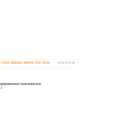
,
стихи
,
шамонин
,
шмыдко
,
блог
,
вечер
,
трированные пользователи.
д
]