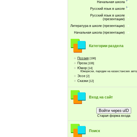
Начальная школа
Русский язык в школе
Русский язык в школе
(презентации)
Литература в школе (презентации)
Начальная школа (презентации)
Категории раздела
Поэзия
[196]
Проза
[106]
Юмор
[14]
Юморески, пародии на казахстанских авто
Эссе
[2]
Сказки
[12]
Вход на сайт
Войти через uID
Старая форма входа
Поиск