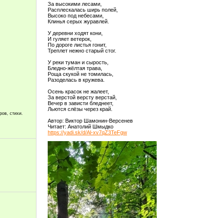
За высокими лесами,
Расплескалась ширь полей,
Высоко под небесами,
Клинья серых журавлей.
У деревни ходят кони,
И гуляет ветерок,
По дороге листья гонит,
Треплет нежно старый стог.
У реки туман и сырость,
Бледно-жёлтая трава,
Роща скукой не томилась,
Разоделась в кружева.
Осень красок не жалеет,
За верстой версту верстай,
Вечер в зависти бледнеет,
Льются слёзы через край.
ров, стихи.
Автор: Виктор Шамонин-Версенев
Читает: Анатолий Шмыдко
https://yadi.sk/d/Al-xv7qZ3TeFgw