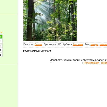
»
с
7
Категория
:
Поэзия
|
Просмотров
:
310
|
Добавил
:
Версенев
|
Теги
:
шмыдко
,
шамон
4
1
Всего комментариев
:
0
8
Добавлять комментарии могут только зарегис
[
Регистрация
|
Вхо