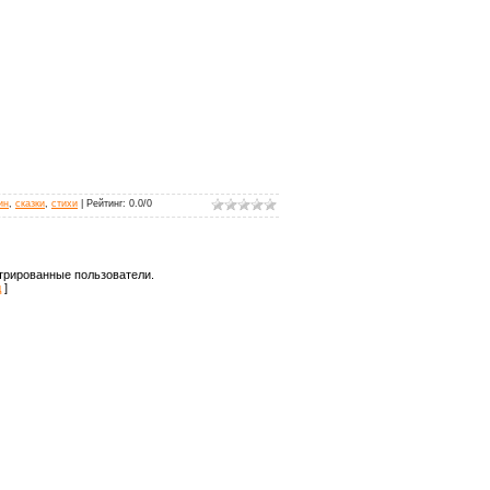
ин
,
сказки
,
стихи
|
Рейтинг
:
0.0
/
0
трированные пользователи.
д
]