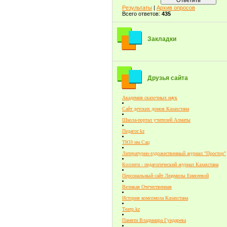
Результаты
|
Архив опросов
Всего ответов:
435
Закладки
Друзья сайта
Академия сказочных наук
Сайт детских домов Казахстана
Школа-портал учителей Алматы
Педагог.kz
ТЮЗ им.Сац
Литературно-художественный журнал "Простор"
Коллеги - педагогический журнал Казахстана
Персональный сайт Людмилы Енисеевой
Великая Отечественная
История комсомола Казахстана
Театр.kz
Памяти Владимира Гундарева