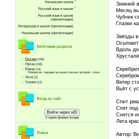
Начальная школа
Зимний в
Русский язык в школе
Месяц в
Чубчик с
Русский язык в школе
(презентации)
Глазки к
Литература в школе (презентации)
Начальная школа (презентации)
Звёзды в
Осыпают 
Категории раздела
Вдоль до
Хрусталё
Поэзия
[196]
Проза
[106]
Серебрит
Юмор
[14]
Юморески, пародии на казахстанских авторов, стихи.
Серебром
Эссе
[2]
Ветер ст
Сказки
[12]
Вьёт с у
Вход на сайт
Спит рек
Спят под
Войти через uID
Снятся и
Старая форма входа
Лета крас
Поиск
Автор: В