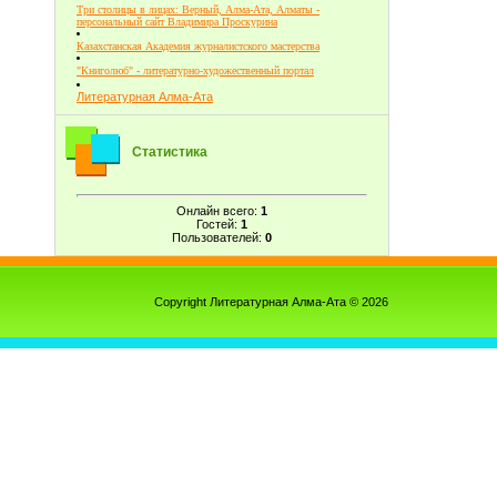
Три столицы в лицах: Верный, Алма-Ата, Алматы -
персональный сайт Владимира Проскурина
Казахстанская Академия журналистского мастерства
"Книголюб" - литературно-художественный портал
Литературная Алма-Ата
Статистика
Онлайн всего:
1
Гостей:
1
Пользователей:
0
Copyright Литературная Алма-Ата © 2026