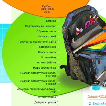
Суббота
08.08.2026
16:39
Главная
Приглашаем на наш сайт
Обратная связь
Каталог статей
Творчество посетителей сайта
Гостевая книга
Новости сайта
Фотоальбом
Каталог файлов
Наша библиотечка
Русская литература в школе.
Учителя
Русская литература в школе.
Ученики
Альманах "Литературная Алма-
Ата"
Главная
»
2019
Каталог сайтов
Дайджест прессы
Зимний в