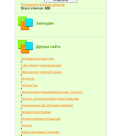
Результаты
|
Архив опросов
Всего ответов:
435
Закладки
Друзья сайта
Академия сказочных наук
Сайт детских домов Казахстана
Школа-портал учителей Алматы
Педагог.kz
ТЮЗ им.Сац
Литературно-художественный журнал "Простор"
Коллеги - педагогический журнал Казахстана
Персональный сайт Людмилы Енисеевой
Великая Отечественная
История комсомола Казахстана
Театр.kz
Памяти Владимира Гундарева