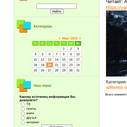
Читает: 
https://
Календарь
«
Март 2019
»
Пн
Вт
Ср
Чт
Пт
Сб
Вс
1
2
3
4
5
6
7
8
9
10
11
12
13
14
15
16
17
18
19
20
21
22
23
24
25
26
27
28
29
30
31
Категория
:
Наш опрос
шмыдко
,
ш
Всего коммент
Какому источнику информации Вы
доверяете?
ТВ
газеты
книги
друзья
интернет