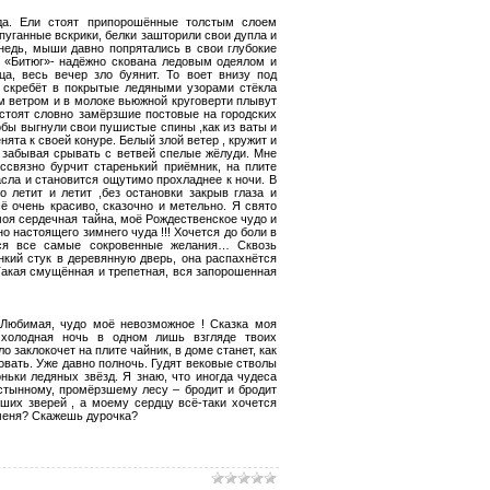
да. Ели стоят припорошённые толстым слоем
пуганные вскрики, белки зашторили свои дупла и
недь, мыши давно попрятались в свои глубокие
а «Битюг»- надёжно скована ледовым одеялом и
, весь вечер зло буянит. То воет внизу под
 скребёт в покрытые ледяными узорами стёкла
м ветром и в молоке вьюжной круговерти плывут
 стоят словно замёрзшие постовые на городских
обы выгнули свои пушистые спины ,как из ваты и
ята к своей конуре. Белый злой ветер , кружит и
 забывая срывать с ветвей спелые жёлуди. Мне
ессвязно бурчит старенький приёмник, на плите
гасла и становится ощутимо прохладнее к ночи. В
о летит и летит ,без остановки закрыв глаза и
ё очень красиво, сказочно и метельно. Я свято
 моя сердечная тайна, моё Рождественское чудо и
о настоящего зимнего чуда !!! Хочется до боли в
тся все самые сокровенные желания… Сквозь
нкий стук в деревянную дверь, она распахнётся
 Такая смущённая и трепетная, вся запорошенная
 Любимая, чудо моё невозможное ! Сказка моя
 холодная ночь в одном лишь взгляде твоих
о заклокочет на плите чайник, в доме станет, как
ровать. Уже давно полночь. Гудят вековые стволы
ньки ледяных звёзд. Я знаю, что иногда чудеса
устынному, промёрзшему лесу – бродит и бродит
ших зверей , а моему сердцу всё-таки хочется
 меня? Скажешь дурочка?