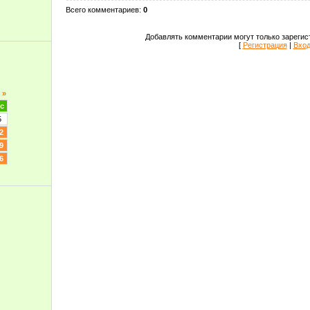
Всего комментариев
:
0
Добавлять комментарии могут только зарегис
[
Регистрация
|
Вхо
»
с
5
2
9
6