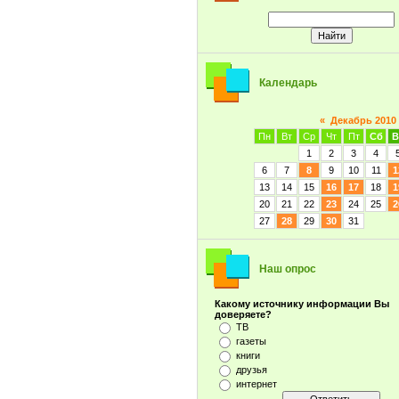
Календарь
«
Декабрь 2010
Пн
Вт
Ср
Чт
Пт
Сб
В
1
2
3
4
6
7
8
9
10
11
1
13
14
15
16
17
18
1
20
21
22
23
24
25
2
27
28
29
30
31
Наш опрос
Какому источнику информации Вы
доверяете?
ТВ
газеты
книги
друзья
интернет