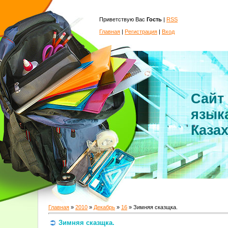
Приветствую Вас
Гость
|
RSS
Главная
|
Регистрация
|
Вход
Сайт
язык
Каза
Главная
»
2010
»
Декабрь
»
16
» Зимняя сказщка.
Зимняя сказщка.