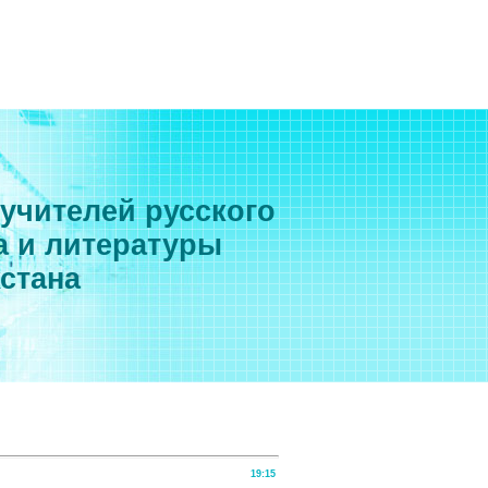
 учителей русского
а и литературы
хстана
19:15