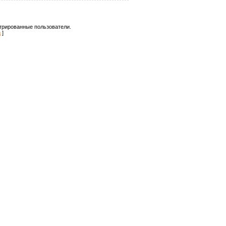
трированные пользователи.
д
]