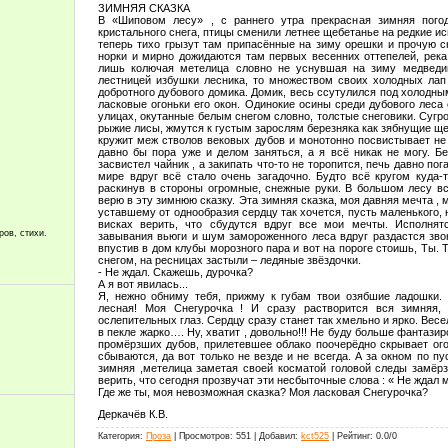
ЗИМНЯЯ СКАЗКА
В «Шиповом лесу» , с раннего утра прекрасная зимняя пого
кристального снега, птицы сменили летнее щебетанье на редкие ис
теперь тихо грызут там припасённые на зиму орешки и прочую с
норки и мирно дожидаются там первых весенних оттепелей, рек
лишь колючая метелица словно не уснувшая на зиму медведица
лестницей избушки лесника, то множеством своих холодных лап
добротного дубового домика. Домик, весь ссутулился под холодны
ласковые огоньки его окон. Одинокие осины среди дубового леса
улицах, окутанные белым снегом словно, толстые снеговики. Сугр
рыжие лисы, жмутся к густым зарослям березняка как зябнущие щен
кружит меж стволов вековых дубов и монотонно посвистывает не
давно бы пора уже и делом заняться, а я всё никак не могу. Б
засвистел чайник , а закипать что-то не торопится, печь давно по
мире вдруг всё стало очень загадочно. Будто всё кругом куда-т
раскинув в стороны огромные, снежные руки. В большом лесу вс
верю в эту зимнюю сказку. Эта зимняя сказка, моя давняя мечта ,
уставшему от однообразия сердцу так хочется, пусть маленького, н
висках верить, что сбудутся вдруг все мои мечты. Исполня
ров, стихи.
завывания вьюги и шум замороженного леса вдруг раздастся зво
впустив в дом клубы морозного пара и вот на пороге стоишь, Ты.
снегом, на ресницах застыли – ледяные звёздочки.
- Не ждал. Скажешь, дурочка?
А я вот явилась...
Я, нежно обниму тебя, прижму к губам твои озябшие ладошки.
лесная! Моя Снегурочка ! И сразу растворится вся зимняя,
ослепительных глаз. Сердцу сразу станет так хмельно и ярко. Весел
в пекле жарко…. Ну, хватит , довольно!!! Не буду больше фантази
промёрзших дубов, прилетевшее облако поочерёдно скрывает ого
сбываются, да вот только не везде и не всегда. А за окном по п
зимняя ,метелица заметая своей косматой головой следы замёрз
верить, что сегодня прозвучат эти несбыточные слова : « Не ждал
Где же ты, моя невозможная сказка? Моя ласковая Снегурочка?
Деркачёв К.В.
Категория
:
Проза
|
Просмотров
:
551
|
Добавил
:
kct525
|
Рейтинг
:
0.0
/
0