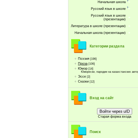
Начальная школа
Русский язык в школе
Русский язык в школе
(презентации)
Литература в школе (презентации)
Начальная школа (презентации)
Категории раздела
Поэзия
[196]
Проза
[106]
Юмор
[14]
Юморески, пародии на казахстанских авто
Эссе
[2]
Сказки
[12]
Вход на сайт
Войти через uID
Старая форма входа
Поиск