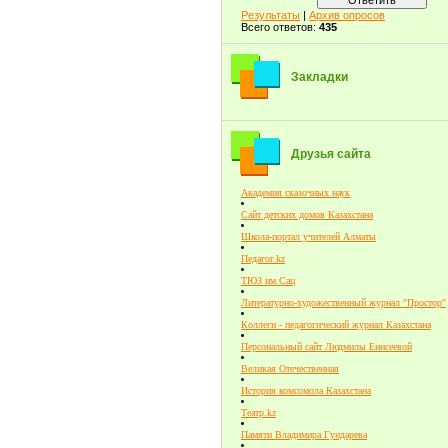
Результаты
|
Архив опросов
Всего ответов:
435
Закладки
Друзья сайта
Академия сказочных наук
Сайт детских домов Казахстана
Школа-портал учителей Алматы
Педагог.kz
ТЮЗ им.Сац
Литературно-художественный журнал "Простор"
Коллеги - педагогический журнал Казахстана
Персональный сайт Людмилы Енисеевой
Великая Отечественная
История комсомола Казахстана
Театр.kz
Памяти Владимира Гундарева