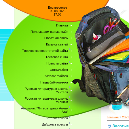
Воскресенье
09.08.2026
17:08
Главная
Приглашаем на наш сайт
Обратная связь
Каталог статей
Творчество посетителей сайта
Гостевая книга
Новости сайта
Фотоальбом
Каталог файлов
Наша библиотечка
Русская литература в школе.
Учителя
Русская литература в школе.
Ученики
Альманах "Литературная Алма-
Ата"
Главная
»
2021
Каталог сайтов
Дайджест прессы
Золотые 