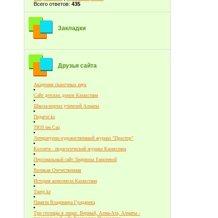
Всего ответов:
435
Закладки
Друзья сайта
Академия сказочных наук
Сайт детских домов Казахстана
Школа-портал учителей Алматы
Педагог.kz
ТЮЗ им.Сац
Литературно-художественный журнал "Простор"
Коллеги - педагогический журнал Казахстана
Персональный сайт Людмилы Енисеевой
Великая Отечественная
История комсомола Казахстана
Театр.kz
Памяти Владимира Гундарева
Три столицы в лицах: Верный, Алма-Ата, Алматы -