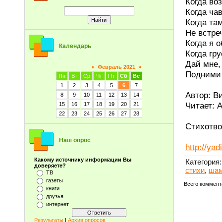
Когда во
Когда чав
Когда та
Не встре
Когда я о
Календарь
Когда гру
Дай мне, 
«
Февраль 2021
»
Подними 
Пн
Вт
Ср
Чт
Пт
Сб
Вс
1
2
3
4
5
6
7
Автор: В
8
9
10
11
12
13
14
Читает: 
15
16
17
18
19
20
21
22
23
24
25
26
27
28
Стихотво
Наш опрос
http://ya
Какому источнику информации Вы
Категория
:
доверяете?
стихи
,
шам
ТВ
газеты
Всего коммент
книги
друзья
интернет
Результаты
|
Архив опросов