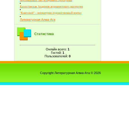
персональный сайт Владимира Проскурина
Казахстанская Академия журналистского мастерства
"Книголюб" - литературно-художественный портал
Литературная Алма-Ата
Статистика
Онлайн всего:
1
Гостей:
1
Пользователей:
0
Copyright Литературная Алма-Ата © 2026