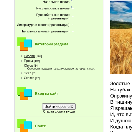
Начальная школа
Русский язык в школе
Русский язык в школе
(презентации)
Литература в школе (презентации)
Начальная школа (презентации)
Категории раздела
Поэзия
[196]
Проза
[106]
Юмор
[14]
Юморески, пародии на казахстанских авторов, стихи.
Эссе
[2]
Сказки
[12]
Золотые 
На губах
Вход на сайт
Опрокину
В тишину
Войти через uID
Я враща
Старая форма входа
И, что ви
И душою 
Когда пл
Поиск