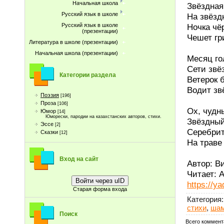
Начальная школа
Звёздная
Русский язык в школе
На звёзд
Ночка чё
Русский язык в школе
(презентации)
Чешет гри
Литература в школе (презентации)
Начальная школа (презентации)
Месяц го
Сети звё
Категории раздела
Ветерок 
Водит зв
Поэзия
[196]
Проза
[106]
Ох, чудн
Юмор
[14]
Юморески, пародии на казахстанских авторов, стихи.
Звёздный
Эссе
[2]
Серебрит
Сказки
[12]
На траве
Вход на сайт
Автор: В
Читает: 
Войти через uID
https://
Старая форма входа
Категория
:
стихи
,
шам
Поиск
Всего коммент