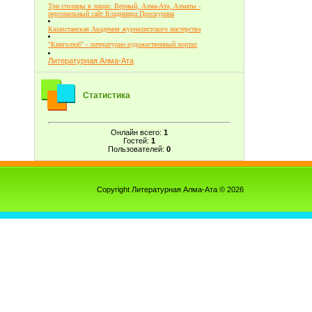
Три столицы в лицах: Верный, Алма-Ата, Алматы -
персональный сайт Владимира Проскурина
Казахстанская Академия журналистского мастерства
"Книголюб" - литературно-художественный портал
Литературная Алма-Ата
Статистика
Онлайн всего:
1
Гостей:
1
Пользователей:
0
Copyright Литературная Алма-Ата © 2026