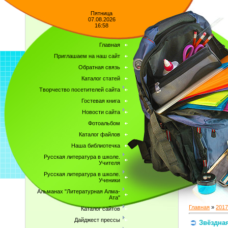
Пятница
07.08.2026
16:58
Главная
Приглашаем на наш сайт
Обратная связь
Каталог статей
Творчество посетителей сайта
Гостевая книга
Новости сайта
Фотоальбом
Каталог файлов
Наша библиотечка
Русская литература в школе.
Учителя
Русская литература в школе.
Ученики
Альманах "Литературная Алма-
Ата"
Главная
»
2017
Каталог сайтов
Дайджест прессы
Звёздная