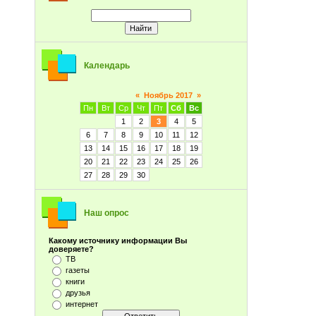
Календарь
«
Ноябрь 2017
»
Пн
Вт
Ср
Чт
Пт
Сб
Вс
1
2
3
4
5
6
7
8
9
10
11
12
13
14
15
16
17
18
19
20
21
22
23
24
25
26
27
28
29
30
Наш опрос
Какому источнику информации Вы
доверяете?
ТВ
газеты
книги
друзья
интернет