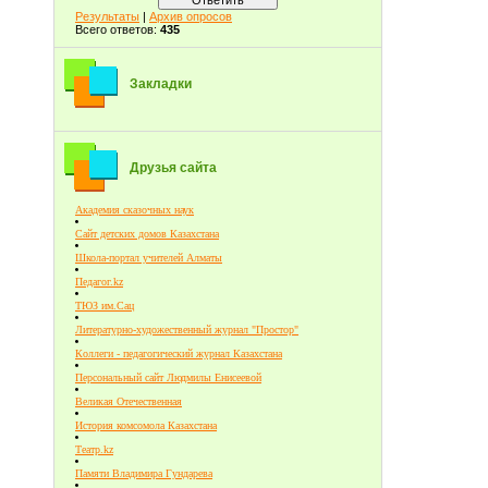
Результаты
|
Архив опросов
Всего ответов:
435
Закладки
Друзья сайта
Академия сказочных наук
Сайт детских домов Казахстана
Школа-портал учителей Алматы
Педагог.kz
ТЮЗ им.Сац
Литературно-художественный журнал "Простор"
Коллеги - педагогический журнал Казахстана
Персональный сайт Людмилы Енисеевой
Великая Отечественная
История комсомола Казахстана
Театр.kz
Памяти Владимира Гундарева