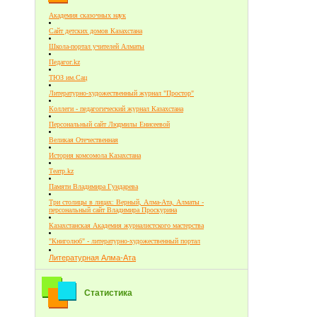
Академия сказочных наук
Сайт детских домов Казахстана
Школа-портал учителей Алматы
Педагог.kz
ТЮЗ им.Сац
Литературно-художественный журнал "Простор"
Коллеги - педагогический журнал Казахстана
Персональный сайт Людмилы Енисеевой
Великая Отечественная
История комсомола Казахстана
Театр.kz
Памяти Владимира Гундарева
Три столицы в лицах: Верный, Алма-Ата, Алматы -
персональный сайт Владимира Проскурина
Казахстанская Академия журналистского мастерства
"Книголюб" - литературно-художественный портал
Литературная Алма-Ата
Статистика