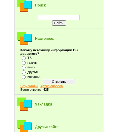
Поиск
Наш опрос
Какому источнику информации Вы
доверяете?
ТВ
газеты
книги
друзья
интернет
Результаты
|
Архив опросов
Всего ответов:
435
Закладки
Друзья сайта