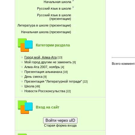
Начальная школа
Русский язык в школе
Русский язык в школе
(презентации)
Литература в школе (презентации)
Начальная школа (презентации)
Категории раздела
Город мой, Алма-Ата
[13]
Мой город другим не заменить
[6]
Всего коммент
Алма-Ата 2007, ноябрь
[4]
Презентация альманаха
[16]
День смеха
[9]
Презентация "Литературной тетради"
[22]
Школа
[49]
Новости Россконсульства
[22]
Вход на сайт
Войти через uID
Старая форма входа