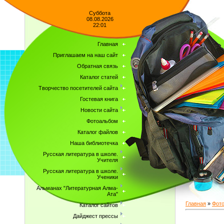
Суббота
08.08.2026
22:01
Главная
Приглашаем на наш сайт
Обратная связь
Каталог статей
Творчество посетителей сайта
Гостевая книга
Новости сайта
Фотоальбом
Каталог файлов
Наша библиотечка
Русская литература в школе.
Учителя
Русская литература в школе.
Ученики
Альманах "Литературная Алма-
Ата"
Главная
»
Фот
Каталог сайтов
Дайджест прессы