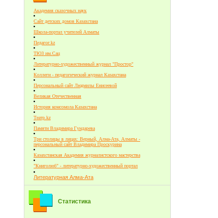
Академия сказочных наук
Сайт детских домов Казахстана
Школа-портал учителей Алматы
Педагог.kz
ТЮЗ им.Сац
Литературно-художественный журнал "Простор"
Коллеги - педагогический журнал Казахстана
Персональный сайт Людмилы Енисеевой
Великая Отечественная
История комсомола Казахстана
Театр.kz
Памяти Владимира Гундарева
Три столицы в лицах: Верный, Алма-Ата, Алматы -
персональный сайт Владимира Проскурина
Казахстанская Академия журналистского мастерства
"Книголюб" - литературно-художественный портал
Литературная Алма-Ата
Статистика