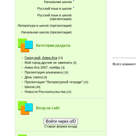
Начальная школа
Русский язык в школе
Русский язык в школе
(презентации)
Литература в школе (презентации)
Начальная школа (презентации)
Категории раздела
Город мой, Алма-Ата
[13]
Мой город другим не заменить
[6]
Всего коммент
Алма-Ата 2007, ноябрь
[4]
Презентация альманаха
[16]
День смеха
[9]
Презентация "Литературной тетради"
[22]
Школа
[49]
Новости Россконсульства
[22]
Вход на сайт
Войти через uID
Старая форма входа