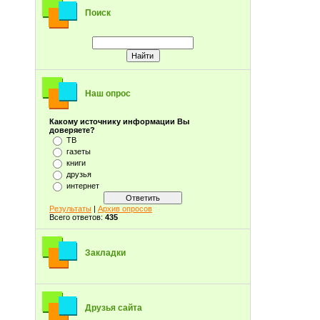
Поиск
Наш опрос
Какому источнику информации Вы
доверяете?
ТВ
газеты
книги
друзья
интернет
Результаты
|
Архив опросов
Всего ответов:
435
Закладки
Друзья сайта