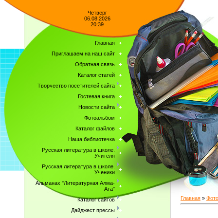
Четверг
06.08.2026
20:39
Главная
Приглашаем на наш сайт
Обратная связь
Каталог статей
Творчество посетителей сайта
Гостевая книга
Новости сайта
Фотоальбом
Каталог файлов
Наша библиотечка
Русская литература в школе.
Учителя
Русская литература в школе.
Ученики
Альманах "Литературная Алма-
Ата"
Главная
»
Фот
Каталог сайтов
Дайджест прессы