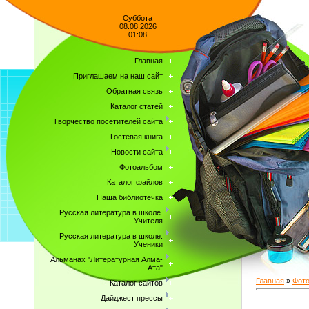
Суббота
08.08.2026
01:08
Главная
Приглашаем на наш сайт
Обратная связь
Каталог статей
Творчество посетителей сайта
Гостевая книга
Новости сайта
Фотоальбом
Каталог файлов
Наша библиотечка
Русская литература в школе.
Учителя
Русская литература в школе.
Ученики
Альманах "Литературная Алма-
Ата"
Главная
»
Фот
Каталог сайтов
Дайджест прессы