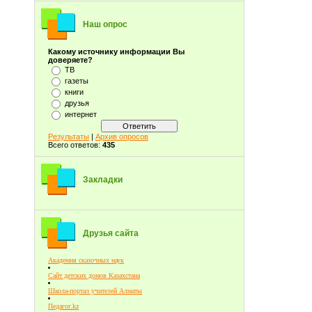
Наш опрос
Какому источнику информации Вы
доверяете?
ТВ
газеты
книги
друзья
интернет
Результаты
|
Архив опросов
Всего ответов:
435
Закладки
Друзья сайта
Академия сказочных наук
Сайт детских домов Казахстана
Школа-портал учителей Алматы
Педагог.kz