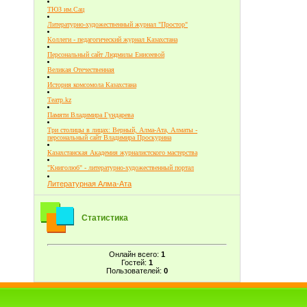
ТЮЗ им.Сац
Литературно-художественный журнал "Простор"
Коллеги - педагогический журнал Казахстана
Персональный сайт Людмилы Енисеевой
Великая Отечественная
История комсомола Казахстана
Театр.kz
Памяти Владимира Гундарева
Три столицы в лицах: Верный, Алма-Ата, Алматы -
персональный сайт Владимира Проскурина
Казахстанская Академия журналистского мастерства
"Книголюб" - литературно-художественный портал
Литературная Алма-Ата
Статистика
Онлайн всего:
1
Гостей:
1
Пользователей:
0