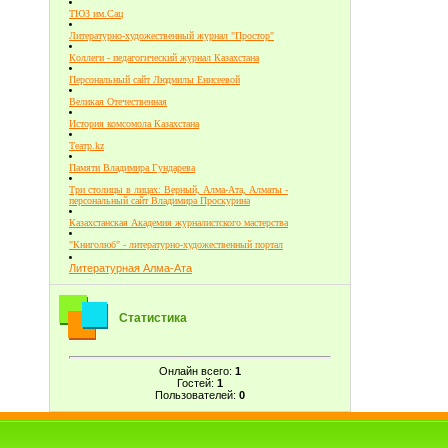
ТЮЗ им.Сац
Литературно-художественный журнал "Простор"
Коллеги - педагогический журнал Казахстана
Персональный сайт Людмилы Енисеевой
Великая Отечественная
История комсомола Казахстана
Театр.kz
Памяти Владимира Гундарева
Три столицы в лицах: Верный, Алма-Ата, Алматы -
персональный сайт Владимира Проскурина
Казахстанская Академия журналистского мастерства
"Книголюб" - литературно-художественный портал
Литературная Алма-Ата
Статистика
Онлайн всего:
1
Гостей:
1
Пользователей:
0