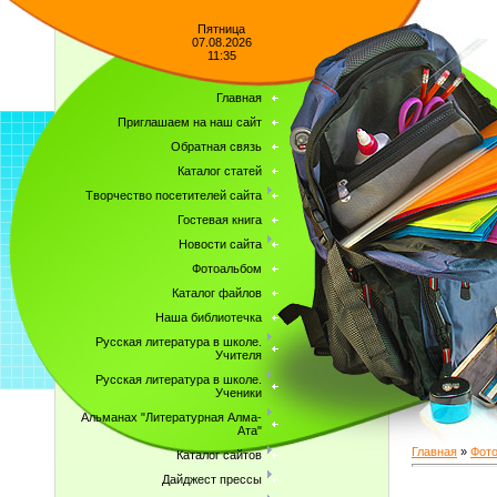
Пятница
07.08.2026
11:35
Главная
Приглашаем на наш сайт
Обратная связь
Каталог статей
Творчество посетителей сайта
Гостевая книга
Новости сайта
Фотоальбом
Каталог файлов
Наша библиотечка
Русская литература в школе.
Учителя
Русская литература в школе.
Ученики
Альманах "Литературная Алма-
Ата"
Главная
»
Фот
Каталог сайтов
Дайджест прессы