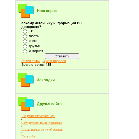
Наш опрос
Какому источнику информации Вы
доверяете?
ТВ
газеты
книги
друзья
интернет
Результаты
|
Архив опросов
Всего ответов:
435
Закладки
Друзья сайта
Академия сказочных наук
Сайт детских домов Казахстана
Школа-портал учителей Алматы
Педагог.kz