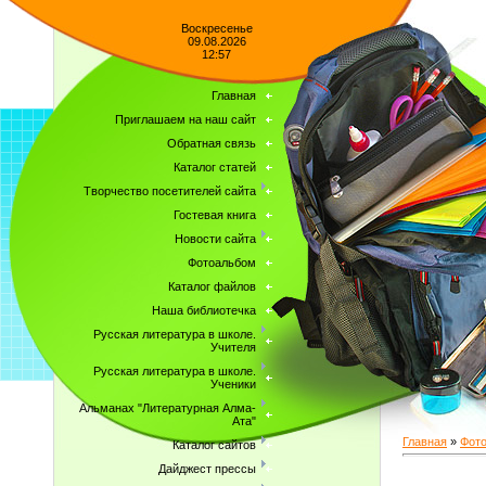
Воскресенье
09.08.2026
12:57
Главная
Приглашаем на наш сайт
Обратная связь
Каталог статей
Творчество посетителей сайта
Гостевая книга
Новости сайта
Фотоальбом
Каталог файлов
Наша библиотечка
Русская литература в школе.
Учителя
Русская литература в школе.
Ученики
Альманах "Литературная Алма-
Ата"
Главная
»
Фот
Каталог сайтов
Дайджест прессы