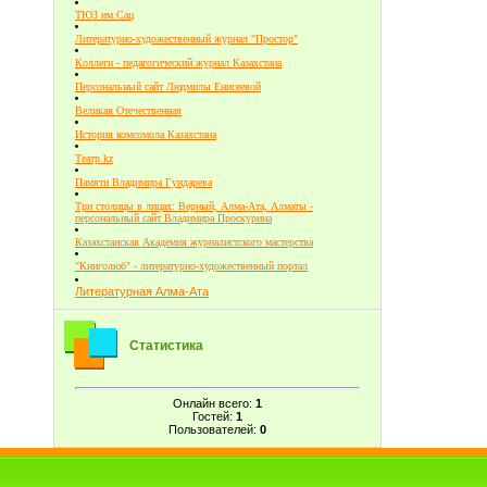
ТЮЗ им.Сац
Литературно-художественный журнал "Простор"
Коллеги - педагогический журнал Казахстана
Персональный сайт Людмилы Енисеевой
Великая Отечественная
История комсомола Казахстана
Театр.kz
Памяти Владимира Гундарева
Три столицы в лицах: Верный, Алма-Ата, Алматы -
персональный сайт Владимира Проскурина
Казахстанская Академия журналистского мастерства
"Книголюб" - литературно-художественный портал
Литературная Алма-Ата
Статистика
Онлайн всего:
1
Гостей:
1
Пользователей:
0