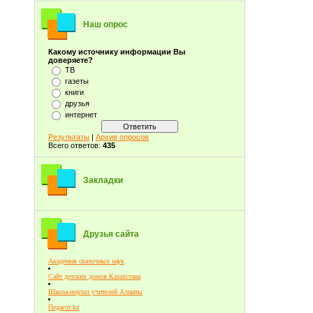
Наш опрос
Какому источнику информации Вы
доверяете?
ТВ
газеты
книги
друзья
интернет
Результаты
|
Архив опросов
Всего ответов:
435
Закладки
Друзья сайта
Академия сказочных наук
Сайт детских домов Казахстана
Школа-портал учителей Алматы
Педагог.kz