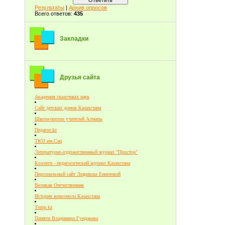
Результаты
|
Архив опросов
Всего ответов:
435
Закладки
Друзья сайта
Академия сказочных наук
Сайт детских домов Казахстана
Школа-портал учителей Алматы
Педагог.kz
ТЮЗ им.Сац
Литературно-художественный журнал "Простор"
Коллеги - педагогический журнал Казахстана
Персональный сайт Людмилы Енисеевой
Великая Отечественная
История комсомола Казахстана
Театр.kz
Памяти Владимира Гундарева