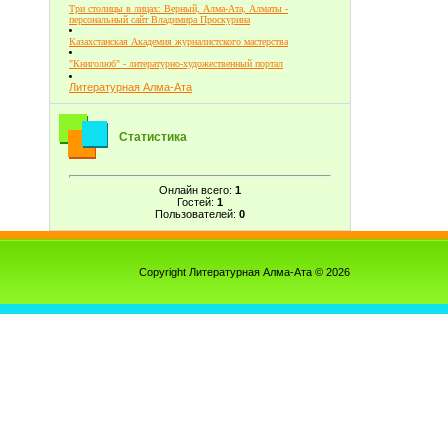
Три столицы в лицах: Верный, Алма-Ата, Алматы -
персональный сайт Владимира Проскурина
Казахстанская Академия журналистского мастерства
"Книголюб" - литературно-художественный портал
Литературная Алма-Ата
Статистика
Онлайн всего:
1
Гостей:
1
Пользователей:
0
Copyright Литературная Алма-Ата © 2026