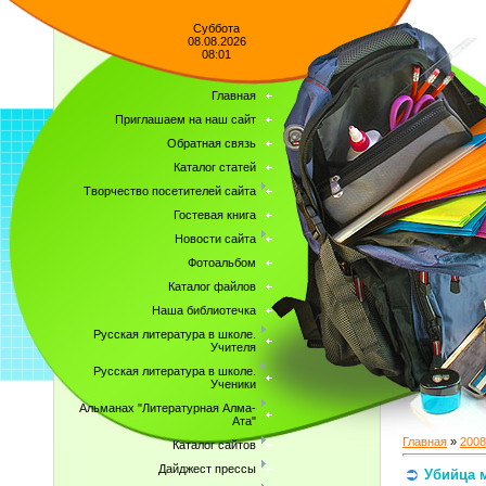
Суббота
08.08.2026
08:01
Главная
Приглашаем на наш сайт
Обратная связь
Каталог статей
Творчество посетителей сайта
Гостевая книга
Новости сайта
Фотоальбом
Каталог файлов
Наша библиотечка
Русская литература в школе.
Учителя
Русская литература в школе.
Ученики
Альманах "Литературная Алма-
Ата"
Главная
»
2008
Каталог сайтов
Дайджест прессы
Убийца 