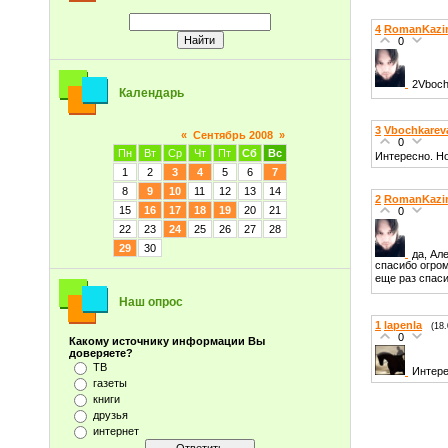
4
RomanKazim
0
2Vboch
Календарь
3
Vbochkarev
«
Сентябрь 2008
»
0
Пн
Вт
Ср
Чт
Пт
Сб
Вс
Интересно. Но
1
2
3
4
5
6
7
8
9
10
11
12
13
14
2
RomanKazim
15
16
17
18
19
20
21
0
22
23
24
25
26
27
28
29
30
да, Ал
спасибо огром
еще раз спас
Наш опрос
1
lapenla
(18
0
Какому источнику информации Вы
доверяете?
ТВ
Интере
газеты
книги
друзья
интернет