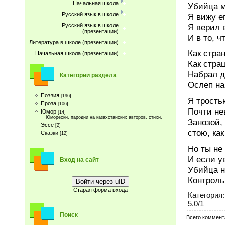
Начальная школа
Убийца м
Русский язык в школе
Я вижу е
Я верил 
Русский язык в школе
(презентации)
И в то, 
Литература в школе (презентации)
Как стра
Начальная школа (презентации)
Как стра
Набрал д
Категории раздела
Ослеп на
Поэзия
[196]
Я трость
Проза
[106]
Почти не
Юмор
[14]
Юморески, пародии на казахстанских авторов, стихи.
Занозой,
Эссе
[2]
стою, ка
Сказки
[12]
Но ты не
И если у
Вход на сайт
Убийца н
Контроль
Войти через uID
Старая форма входа
Категория
:
5.0
/
1
Поиск
Всего коммент