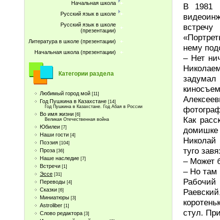
Начальная школа
В 1981 
Русский язык в школе
видеоин
Русский язык в школе
встречу
(презентации)
«Портрет
Литература в школе (презентации)
нему под
Начальная школа (презентации)
– Нет ни
Николаем
Категории раздела
задумал
киносъе
Любимый город мой
[11]
Алексее
Год Пушкина в Казахстане
[14]
Год Пушкина в Казахстане. Год Абая в России
фотограф
Во имя жизни
[6]
Как расс
Великая Отечественная война
Юбилеи
[7]
домишке 
Наши гости
[4]
Николай 
Поэзия
[104]
туго зав
Проза
[36]
Наше наследие
– Может 
[7]
Встречи
[1]
– Но там 
Эссе
[31]
Рабочий
Переводы
[4]
Сказки
Раевский
[6]
Миниатюры
[3]
коротень
Astroliber
[1]
стул. Пр
Слово редактора
[3]