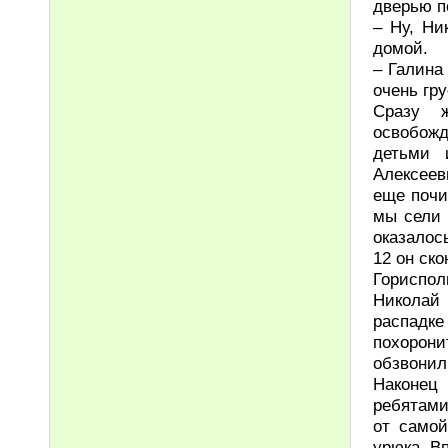
дверью 
– Ну, Ни
домой.
– Галина
очень гру
Сразу 
освобожд
детьми 
Алексеев
еще почи
мы сели 
оказалос
12 он ско
Гориспол
Николай
распадк
похорони
обзвонил
Наконец
ребятами
от самой
урюка. В