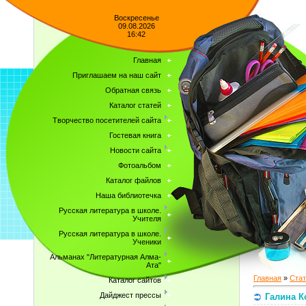
Воскресенье
09.08.2026
16:42
Главная
Приглашаем на наш сайт
Обратная связь
Каталог статей
Творчество посетителей сайта
Гостевая книга
Новости сайта
Фотоальбом
Каталог файлов
Наша библиотечка
Русская литература в школе.
Учителя
Русская литература в школе.
Ученики
Альманах "Литературная Алма-
Ата"
Главная
»
Стат
Каталог сайтов
Дайджест прессы
Галина К