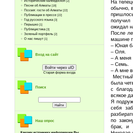
На телец
Исторический калейдоскоп
[2]
Песни об Алматы
[18]
обычно, 
Поэзия: гости об Алматы
[22]
пришлось
Публикации в прессе
[22]
получил 
Год русского языка
[3]
Перышко
[1]
ожидал н
Публицистика
[3]
После ле
Зеленый портфель
[2]
машине п
О нас пишут
[1]
– Юная б
– Оля.
Вход на сайт
– А меня 
– Семь.
Войти через uID
– А мне 
Старая форма входа
Местный 
была чет
Поиск
с благод
всякое д
Я подруж
себя за
разбирать
по закон
Наш опрос
брак, и
Николая 
Какому источнику информации Вы