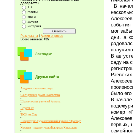
доверяете?
В начал
ТВ
несколь
газеты
книги
Алексеев
друзья
события 
интернет
мог забы
Результаты
|
Архив опросов
дни, а к
Всего ответов:
435
радовалс
получилос
Закладки
В август
саду на 
регистр
Раевски
Друзья сайта
Алексее
произнос
Академия сказочных наук
было его
Сайт детских домов Казахстана
В начале
Школа-портал учителей Алматы
подежури
Педагог.kz
номер «
ТЮЗ им.Сац
Алексее
Литературно-художественный журнал "Простор"
первых, 
Коллеги - педагогический журнал Казахстана
семейног