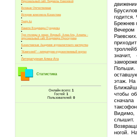
Персональный сайт Людмилы Енисеевой
движении
Великая Отечественная
Брусило
История комсомола Казахстана
годится.
Театр.kz
Брежнев 
Памяти Владимира Гундарева
Вечером
Раевски
Три столицы в лицах: Верный, Алма-Ата, Алматы -
персональный сайт Владимира Проскурина
приходит
Казахстанская Академия журналистского мастерства
троллейб
"Книголюб" - литературно-художественный портал
значит,
Литературная Алма-Ата
замороже
Польши.
оставшую
Статистика
этаж. На
Ближайш
Онлайн всего:
1
чтобы об
Гостей:
1
Пользователей:
0
сначала 
таксофон
Видим
с
Возвраща
ногой. Н