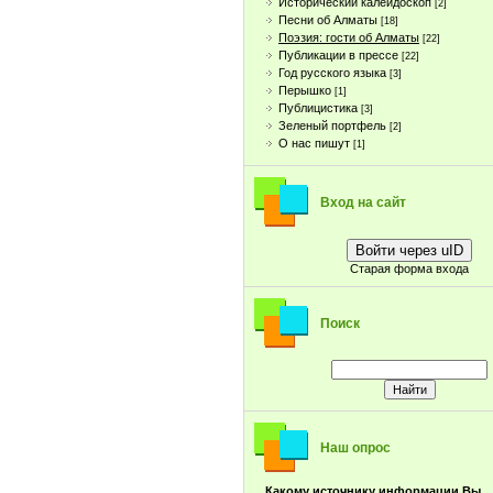
Исторический калейдоскоп
[2]
Песни об Алматы
[18]
Поэзия: гости об Алматы
[22]
Публикации в прессе
[22]
Год русского языка
[3]
Перышко
[1]
Публицистика
[3]
Зеленый портфель
[2]
О нас пишут
[1]
Вход на сайт
Войти через uID
Старая форма входа
Поиск
Наш опрос
Какому источнику информации Вы