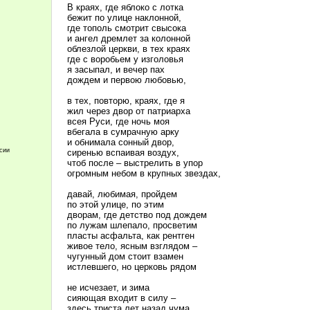
В краях, где яблоко с лотка
бежит по улице наклонной,
где тополь смотрит свысока
и ангел дремлет за колонной
облезлой церкви, в тех краях
где с воробьем у изголовья
я засыпал, и вечер пах
дождем и первою любовью,
в тех, повторю, краях, где я
жил через двор от патриарха
всея Руси, где ночь моя
вбегала в сумрачную арку
и обнимала сонный двор,
ссии
сиренью вспаивая воздух,
чтоб после – выстрелить в упор
огромным небом в крупных звездах,
давай, любимая, пройдем
по этой улице, по этим
дворам, где детство под дождем
по лужам шлепало, просветим
пласты асфальта, как рентген
живое тело, ясным взглядом –
чугунный дом стоит взамен
истлевшего, но церковь рядом
не исчезает, и зима
сияющая входит в силу –
здесь триста лет назад чума