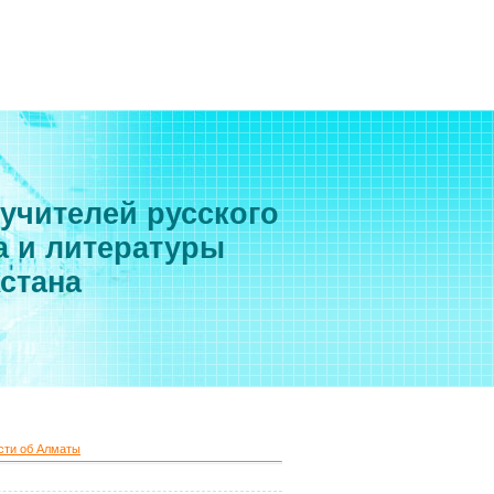
 учителей русского
а и литературы
хстана
ости об Алматы