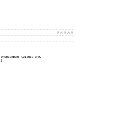
трированные пользователи.
д
]