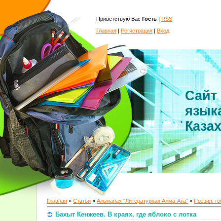
Приветствую Вас
Гость
|
RSS
Главная
|
Регистрация
|
Вход
Сайт
язык
Каза
Главная
»
Статьи
»
Альманах "Литературная Алма-Ата"
»
Поэзия: г
Бахыт Кенжеев. В краях, где яблоко с лотка