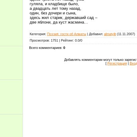
гуляла, и кладбище было,
а двадцать лет тому назад,
один, без дочери и сына,
здесь жил старик, державший сад –
две яблони, да куст жасмина…
Категория
:
Поэзия: гости об Алматы
|
Добавил
:
almatylit
(11.11.2007)
Просмотров
:
1751
|
Рейтинг
:
0.0
/
0
Всего комментариев
:
0
Добавлять комментарии могут только зарегис
[
Регистрация
|
Вхо