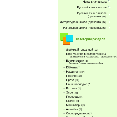
Начальная школа
Русский язык в школе
Русский язык в школе
(презентации)
Литература в школе (презентации)
Начальная школа (презентации)
Категории раздела
Любимый город мой
[11]
Год Пушкина в Казахстане
[14]
Год Пушкина в Казахстане. Год Абая в Ро
Во имя жизни
[6]
Великая Отечественная война
Юбилеи
[7]
Наши гости
[4]
Поэзия
[104]
Проза
[36]
Наше наследие
[7]
Встречи
[1]
Эссе
[31]
Переводы
[4]
Сказки
[6]
Миниатюры
[3]
Astroliber
[1]
Слово редактора
[3]