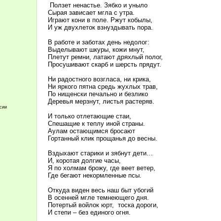
Ползет ненастье. Зябко и уныло
Сырая зависает мгла с утра.
Играют кони в поле. Ржут кобылы,
И уж двухлеток взнуздывать пора.
В работе и заботах день недолог:
Выделывают шкуры, кожи мнут,
Плетут ремни, латают дряхлый полог,
Просушивают скарб и шерсть прядут.
Ни радостного возгласа, ни крика,
Ни яркого пятна средь жухлых трав,
По нищенски печально и безлико
Деревья мерзнут, листья растеряв.
ссии
И только отлетающие стаи,
Спешащие к теплу иной страны.
Аулам остающимся бросают
Гортанный клик прощанья до весны.
Вздыхают старики и зябнут дети…
И, коротая долгие часы,
Я по холмам брожу, где веет ветер,
Где бегают некормленные псы.
Откуда виден весь наш быт убогий
В осенней мгле темнеющего дня.
Потертый войлок юрт,
тоска дороги,
И степи – без единого огня.