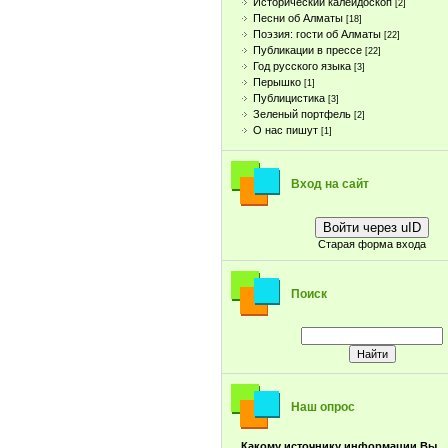
Исторический калейдоскоп
[2]
Песни об Алматы
[18]
Поэзия: гости об Алматы
[22]
Публикации в прессе
[22]
Год русского языка
[3]
Перышко
[1]
Публицистика
[3]
Зеленый портфель
[2]
О нас пишут
[1]
Вход на сайт
Войти через uID
Старая форма входа
Поиск
Наш опрос
Какому источнику информации Вы