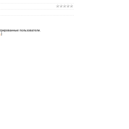
трированные пользователи.
д
]