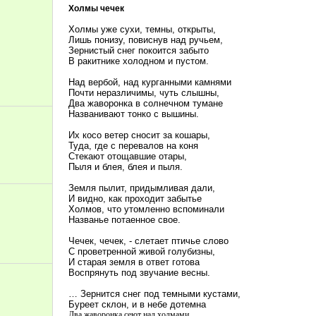
Холмы чечек
Холмы уже сухи, темны, открыты,
Лишь понизу, повиснув над ручьем,
Зернистый снег покоится забыто
В ракитнике холодном и пустом.
Над вербой, над курганными камнями
Почти неразличимы, чуть слышны,
Два жаворонка в солнечном тумане
Названивают тонко с вышины.
Их косо ветер сносит за кошары,
Туда, где с перевалов на коня
Стекают отощавшие отары,
Пыля и блея, блея и пыля.
Земля пылит, придымливая дали,
И видно, как проходит забытье
Холмов, что утомленно вспоминали
Названье потаенное свое.
Чечек, чечек, - слетает птичье слово
С проветренной живой голубизны,
И старая земля в ответ готова
Воспрянуть под звучание весны.
… Зернится снег под темными кустами,
Буреет склон, и в небе дотемна
Два жаворонка сеют над холмами