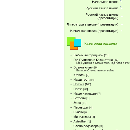
Начальная школа
Русский язык в школе
Русский язык в школе
(презентации)
Литература в школе (презентации)
Начальная школа (презентации)
Категории раздела
Любимый город мой
[11]
Год Пушкина в Казахстане
[14]
Год Пушкина в Казахстане. Год Абая в Ро
Во имя жизни
[6]
Великая Отечественная война
Юбилеи
[7]
Наши гости
[4]
Поэзия
[104]
Проза
[36]
Наше наследие
[7]
Встречи
[1]
Эссе
[31]
Переводы
[4]
Сказки
[6]
Миниатюры
[3]
Astroliber
[1]
Слово редактора
[3]