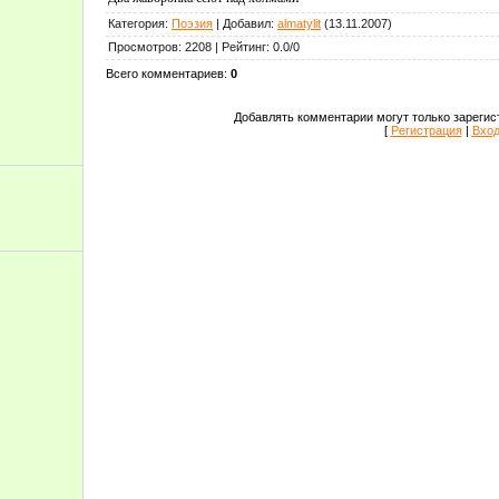
Категория
:
Поэзия
|
Добавил
:
almatylit
(13.11.2007)
Просмотров
:
2208
|
Рейтинг
:
0.0
/
0
Всего комментариев
:
0
Добавлять комментарии могут только зарегис
[
Регистрация
|
Вхо