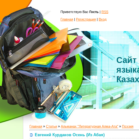
Приветствую Вас
Гость
|
RSS
Главная
|
Регистрация
|
Вход
Сайт
язык
Каза
Главная
»
Статьи
»
Альманах "Литературная Алма-Ата"
»
Поэзия
Евгений Курдаков Осень (Из Абая)