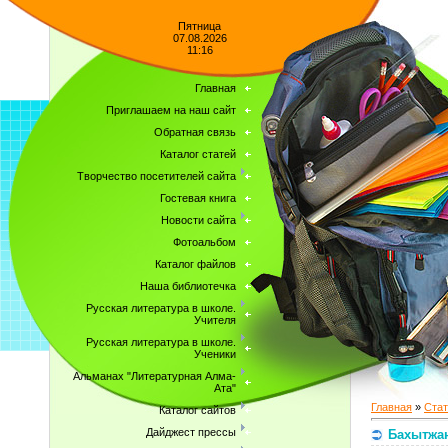
Пятница
07.08.2026
11:16
Главная
Приглашаем на наш сайт
Обратная связь
Каталог статей
Творчество посетителей сайта
Гостевая книга
Новости сайта
Фотоальбом
Каталог файлов
Наша библиотечка
Русская литература в школе.
Учителя
Русская литература в школе.
Ученики
Альманах "Литературная Алма-
Ата"
Главная
»
Стат
Каталог сайтов
Дайджест прессы
Бахытжан