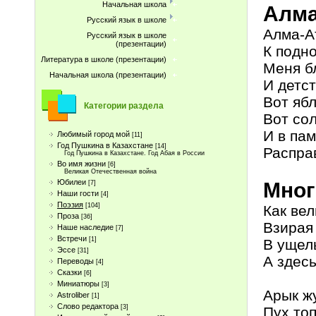
Начальная школа
Алма
Русский язык в школе
Алма-А
Русский язык в школе
(презентации)
К подн
Литература в школе (презентации)
Меня б
Начальная школа (презентации)
И детст
Вот ябл
Категории раздела
Вот сол
И в па
Любимый город мой
[11]
Год Пушкина в Казахстане
[14]
Распра
Год Пушкина в Казахстане. Год Абая в России
Во имя жизни
[6]
Великая Отечественная война
Юбилеи
Мног
[7]
Наши гости
[4]
Поэзия
[104]
Как ве
Проза
[36]
Взирая 
Наше наследие
[7]
Встречи
[1]
В ущел
Эссе
[31]
А здес
Переводы
[4]
Сказки
[6]
Миниатюры
[3]
Арык жу
Astroliber
[1]
Слово редактора
[3]
Пух топ