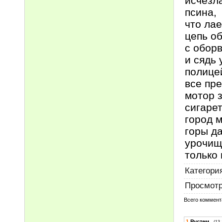
исчезла
псина,
что ла
цепь об
с обор
и сядь 
полице
все пре
мотор 
сигаре
город м
горы д
урочищ
только 
Категори
Просмот
Всего коммент
1
Рустем
(13