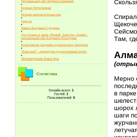
Скольз
Персональный сайт Людмилы Енисеевой
Великая Отечественная
История комсомола Казахстана
Спирал
Театр.kz
Щекоче
Памяти Владимира Гундарева
Сейсмо
Три столицы в лицах: Верный, Алма-Ата, Алматы -
Там, гд
персональный сайт Владимира Проскурина
Казахстанская Академия журналистского мастерства
Алма
"Книголюб" - литературно-художественный портал
Литературная Алма-Ата
(отры
Статистика
Мерно 
послед
Онлайн всего:
1
в парке
Гостей:
1
Пользователей:
0
шелест
шорох 
шаги п
журчан
летуча