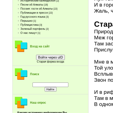
Исторический калейдоскоп
[2]
И в гор
Песни об Алматы
[18]
Поэзия: гости об Алматы
[22]
Жаль, ч
Публикации в прессе
[22]
Год русского языка
[3]
Перышко
[1]
Стар
Публицистика
[3]
Зеленый портфель
[2]
Природ
О нас пишут
[1]
Меж го
Там за
Вход на сайт
Прислу
Войти через uID
Мне в 
Старая форма входа
Той уло
Всплыва
Поиск
Звон п
И в ри
Там в 
Наш опрос
В одно
Какому источнику информации Вы