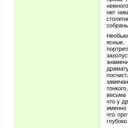
немного
нет ник
столети
собраны
Необык
ясные,
портр
захолу
знамени
драмат
посчас
замеча
тонкого
весьма
что у д
именно 
что про
глубоко