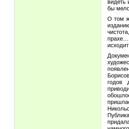
видеть 
бы мел
О том ж
издани
чистота
прахе…
исходит
Докуме
художес
появле
Борисов
годов 
приводи
обошло
пришл
Николь
Публика
придала
намно