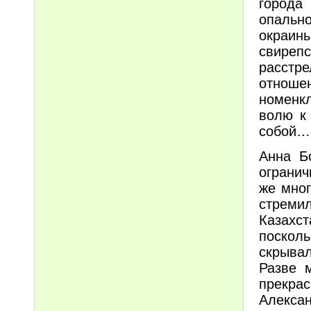
города
опальн
окраин
свиреп
расст
отнош
номенкл
волю к
собой…
Анна Б
огранич
же мног
стреми
Казахс
поскол
скрыва
Разве 
прекр
Алексан