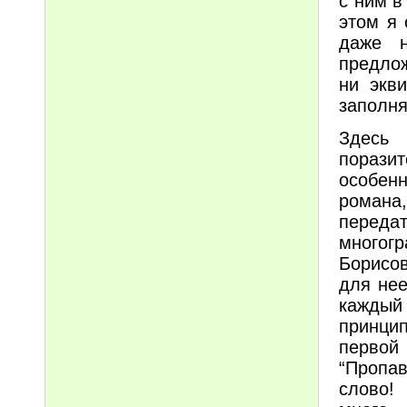
с ним в
этом я 
даже н
предлож
ни экв
заполня
Здесь 
пораз
особен
романа
переда
многог
Борисов
для нее
каждый
принцип
первой
“Пропав
слово!