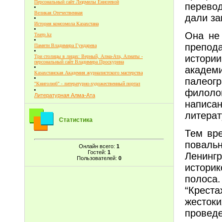
Персональный сайт Людмилы Енисеевой
перево
Великая Отечественная
дали за
История комсомола Казахстана
Она не
Театр.kz
препода
Памяти Владимира Гундарева
истории
Три столицы в лицах: Верный, Алма-Ата, Алматы -
персональный сайт Владимира Проскурина
академ
Казахстанская Академия журналистского мастерства
палеог
"Книголюб" - литературно-художественный портал
филолог
Литературная Алма-Ата
написа
литерат
Статистика
Тем вре
поваль
Онлайн всего:
1
Гостей:
1
Ленинг
Пользователей:
0
истори
полоса
“Креста
жестоки
провед