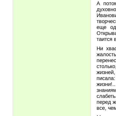
А пото
духовно
Ивано
творчес
еще од
Открыва
таится 
Ни хва
жалост
перенес
столько
жизней,
писала
жизни!.
знаниям
слабет
перед ж
все, че