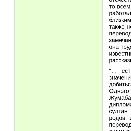
то всем
работа
близки
также н
перево
замечан
она тру
известн
рассказ
“… ест
значен
добить
Одного
Жумаб
диплом
султан
родов 
перевод