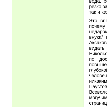
вода, б
резко з
так и к
Это вп
почему 
недаром
внука”
Аксако
видать,
Никольс
по дос
повыше
глубо
челове
никак
Паусто
Всевол
могучим
страниц