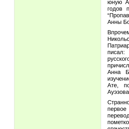
юную А
годов 
“Пропа
Анны Б
Впроче
Николь
Патриа
писал:
русско
причис
Анна Б
изучени
Ате, п
Ауэзова
Странн
первое
перевод
пометк
отечест