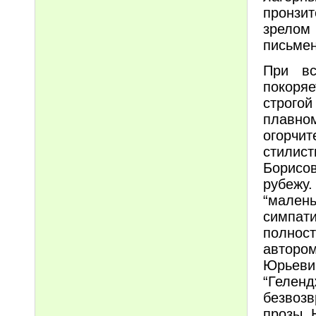
пронзи
зрелом
письмен
При вс
покоря
строго
плавном
огорчи
стилис
Борисов
рубежу.
“мален
симпат
полнос
авторо
Юрьев
“Гелен
безвозв
прозы 