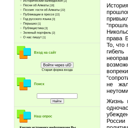
Исторический калейдоскоп
[2]
Истори
Песни об Алматы
[18]
Поэзия: гости об Алматы
[22]
прошло
Публикации в прессе
[22]
привык
Год русского языка
[3]
Перышко
“прошл
[1]
Публицистика
[3]
Никольс
Зеленый портфель
[2]
права 
О нас пишут
[1]
То, что
гибель
Вход на сайт
неопр
возможн
Войти через uID
вопреки
Старая форма входа
“сопрот
не жал
Поиск
неутом
Жизнь 
одноча
убежден
Наш опрос
Росси
политич
Какому источнику информации Вы