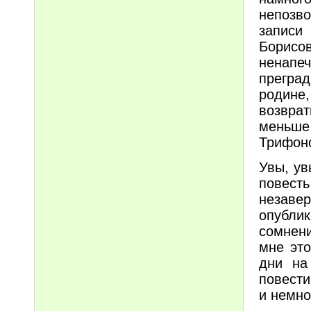
непозв
записи
Борисо
ненапе
преград
родине,
возврат
меньше
Трифон
Увы, ув
повесть
незав
опубли
сомнен
мне это
дни на
повести
и немн