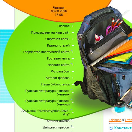
Четверг
06.08.2026
16:08
Главная
Приглашаем на наш сайт
Обратная связь
Каталог статей
Творчество посетителей сайта
Гостевая книга
Новости сайта
Фотоальбом
Каталог файлов
Наша библиотечка
Русская литература в школе.
Учителя
Русская литература в школе.
Ученики
Альманах "Литературная Алма-
Ата"
Главная
»
Стат
Каталог сайтов
Дайджест прессы
Констант