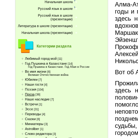
Начальная школа
Алма-А
Русский язык в школе
годы и 
Русский язык в школе
здесь н
(презентации)
вдохнов
Литература в школе (презентации)
Марша
Начальная школа (презентации)
Эйзенш
Прокоф
Категории раздела
Алексе
Любимый город мой
[11]
Никольс
Год Пушкина в Казахстане
[14]
Год Пушкина в Казахстане. Год Абая в России
Вот об 
Во имя жизни
[6]
Великая Отечественная война
Юбилеи
[7]
Прожил
Наши гости
[4]
здесь 
Поэзия
[104]
Проза
[36]
полови
Наше наследие
[7]
помог
Встречи
[1]
Эссе
[31]
неповто
Переводы
[4]
позднем
Сказки
[6]
Миниатюры
судьбы
[3]
Astroliber
[1]
городом
Слово редактора
[3]