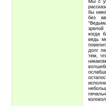
Мы с у
рассказ
бы нико
без ав
“Ведьмы
зрелой 
когда 
ведь м
повели
долг п
тем, ч
никако
волшеб
ослабш
остало
испол
неболь
печаль
колоко