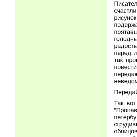
Писате
счастл
рисуно
подерж
прятавш
голодн
радост
перед л
так про
повест
переда
неведом
Передай
Так во
“Проп
петер
сгрудив
облицов