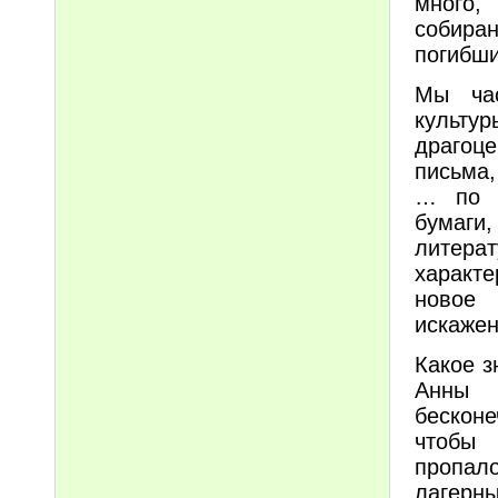
много,
собира
погибши
Мы час
культу
драгоце
письма,
… по р
бумаги
литера
характ
новое 
искаже
Какое з
Анны 
бесконе
чтобы 
пропал
лагер